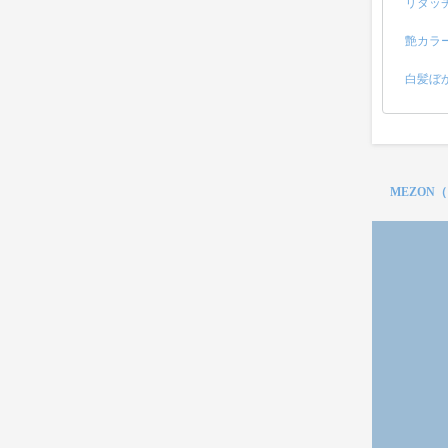
リタッ
艶カラ
白髪ぼ
MEZON