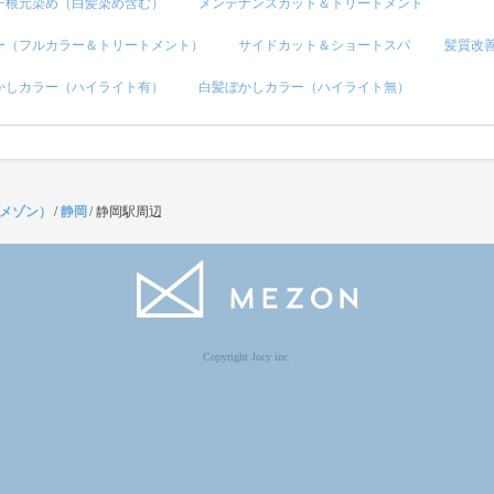
チ根元染め（白髪染め含む）
メンテナンスカット＆トリートメント
ー（フルカラー＆トリートメント）
サイドカット＆ショートスパ
髪質改
かしカラー（ハイライト有）
白髪ぼかしカラー（ハイライト無）
（メゾン）
/
静岡
/
静岡駅周辺
Copyright Jocy inc.