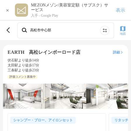
MEZONメゾン/美容室定額（サブスク）サ
×
表示
ービス
入手 -
Google Play
高松市中心部
地図
EARTH 高松レインボーロード店
詳細
伏石駅より徒歩14分
太田駅より徒歩17分
三条駅より徒歩23分
評価コメント募集中
シャンプー・ブロー、アイロンセット
リタッチ