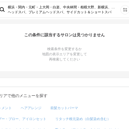
横浜・関内・元町・上大岡・白楽、中央林間・相模大野、新横浜、藤沢、センター南・二俣川・戸塚・杉田・金沢文庫、川崎・鶴見、溝の口・たまプラーザ・青葉台・あざみ野、武蔵小杉・日吉・綱島・大倉山・菊名、子安・生麦、本厚木・海老名～小田急相模原⋯
ヘッドスパ、プレミアムヘッドスパ、サイドカット＆ショートスパ
この条件に該当するサロンは見つかりません
検索条件を変更するか
地図の表示エリアを変更して
再検索してください
リアで他のメニューを探す
トメント
ヘアアレンジ
前髪カットパーマ
プー・ブロー、アイロンセット
リタッチ根元染め（白髪染め含む）