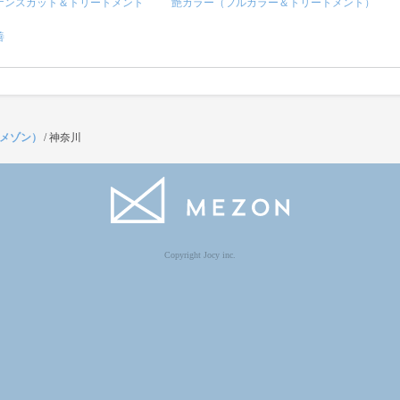
ナンスカット＆トリートメント
艶カラー（フルカラー＆トリートメント）
善
（メゾン）
/
神奈川
Copyright Jocy inc.