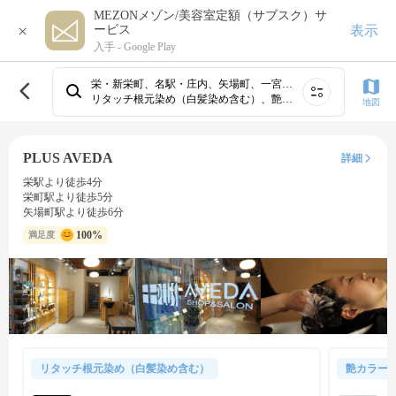
MEZONメゾン/美容室定額（サブスク）サ
×
表示
ービス
入手 -
Google Play
栄・新栄町、名駅・庄内、矢場町、一宮・稲沢・清洲、黒川・平安通・大曽根周辺、春日井・尾張旭・守山・瀬戸・高蔵寺、守山周辺、小牧、中村公園・高畑・あおなみ線、大須・金山⋯
リタッチ根元染め（白髪染め含む）、艶カラー（フルカラー＆トリートメント）、白髪ぼかしカラー（ハイライト有）、白髪ぼかしカラー（ハイライト無）
地図
PLUS AVEDA
詳細
栄駅より徒歩4分
栄町駅より徒歩5分
矢場町駅より徒歩6分
100%
満足度
リタッチ根元染め（白髪染め含む）
艶カラー