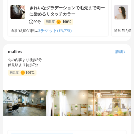
きれいなグラデーションで毛先まで均一
に染めるリタッチカラー
90分
100%
満足度
2チケット(¥5,775)
通常 ¥8,800/1回
→
通常 ¥15,950
mallow
詳細
丸の内駅より徒歩3分
伏見駅より徒歩7分
100%
満足度