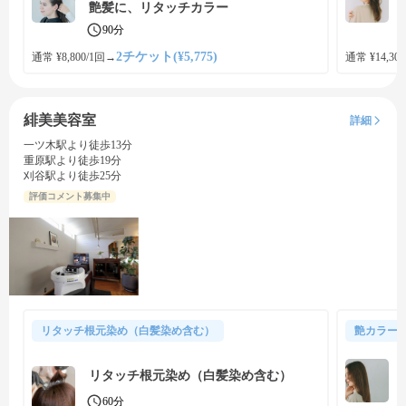
艶髪に、リタッチカラー
90分
2チケット(¥5,775)
通常 ¥8,800/1回
→
通常 ¥14,300
緋美美容室
詳細
一ツ木駅より徒歩13分
重原駅より徒歩19分
刈谷駅より徒歩25分
評価コメント募集中
リタッチ根元染め（白髪染め含む）
艶カラー
リタッチ根元染め（白髪染め含む）
60分