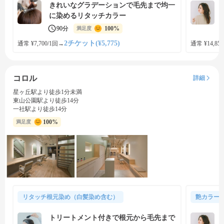
きれいなグラデーションで毛先まで均一
に染めるリタッチカラー
90分
100%
満足度
2チケット(¥5,775)
通常 ¥7,700/1回
→
通常 ¥14,850
コロル
詳細
星ヶ丘駅より徒歩1分未満
東山公園駅より徒歩14分
一社駅より徒歩14分
100%
満足度
リタッチ根元染め（白髪染め含む）
艶カラー
トリートメント付きで根元から毛先まで