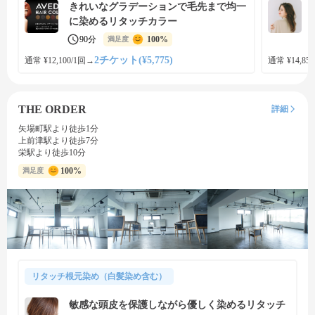
きれいなグラデーションで毛先まで均一
に染めるリタッチカラー
90分
100%
満足度
2チケット(¥5,775)
通常 ¥12,100/1回
→
通常 ¥14,850
THE ORDER
詳細
矢場町駅より徒歩1分
上前津駅より徒歩7分
栄駅より徒歩10分
100%
満足度
リタッチ根元染め（白髪染め含む）
敏感な頭皮を保護しながら優しく染めるリタッチ