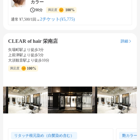
カラー
90分
100%
満足度
2チケット(¥5,775)
通常 ¥7,500/1回
→
CLEAR of hair 栄南店
詳細
矢場町駅より徒歩3分
上前津駅より徒歩5分
大須観音駅より徒歩10分
100%
満足度
リタッチ根元染め（白髪染め含む）
艶カラー