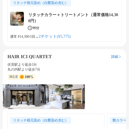
リタッチ根元染め（白髪染め含む）
リタッチカラー＋トリートメント（通常価格14,30
0円）
90分
2チケット(¥5,775)
通常 ¥14,300/1回
→
HAIR ICI QUARTET
詳細
伏見駅より徒歩2分
丸の内駅より徒歩7分
100%
満足度
リタッチ根元染め（白髪染め含む）
艶カラー