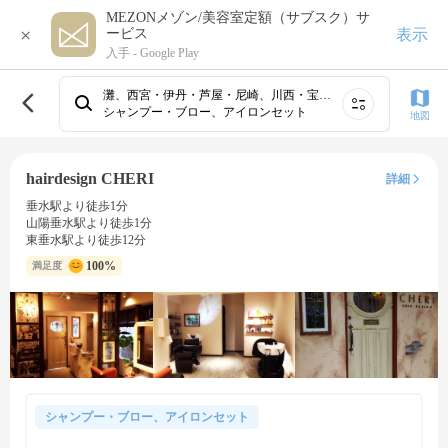
MEZONメゾン/美容室定額（サブスク）サ
×
表示
ービス
入手 -
Google Play
灘、西宮・伊丹・芦屋・尼崎、川西・宝塚・三田・豊岡、東灘、三宮・元町・神戸・兵庫・灘・東灘、長田・須磨・垂水、阪急線（武庫之荘・塚口）・伊丹、明石・西明石・二見
シャンプー・ブロー、アイロンセット
地図
hairdesign CHERI
詳細
垂水駅より徒歩1分
山陽垂水駅より徒歩1分
東垂水駅より徒歩12分
100%
満足度
シャンプー・ブロー、アイロンセット