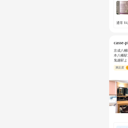
通常 ¥4,
casse
京成八幡
本八幡駅
鬼越駅よ
満足度