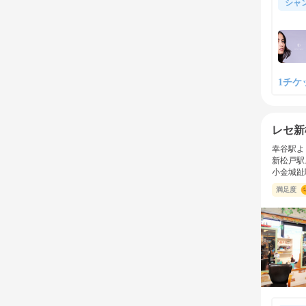
シャ
1チケット
レセ新
幸谷駅よ
新松戸駅
小金城趾
満足度