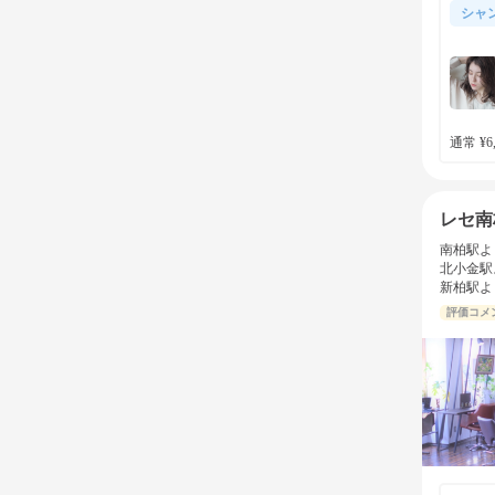
シャ
通常 ¥6,
レセ南
南柏駅よ
北小金駅
新柏駅よ
評価コメ