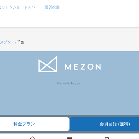
カット＆ショートスパ
髪質改善
（メゾン）
/
千葉
Copyright Jocy inc.
料金プラン
会員登録 (無料)