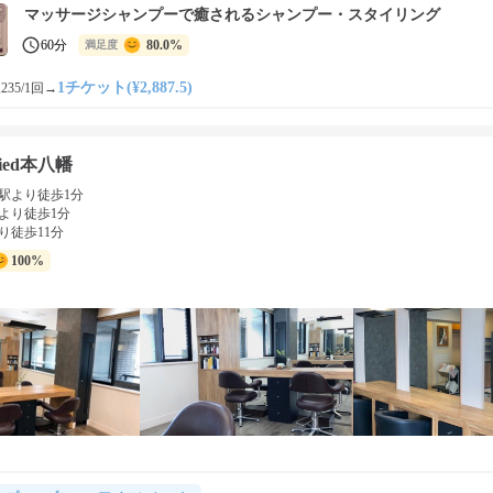
マッサージシャンプーで癒されるシャンプー・スタイリング
60分
80.0%
満足度
1チケット(¥2,887.5)
235/1回
→
-pied本八幡
駅より徒歩1分
より徒歩1分
り徒歩11分
100%