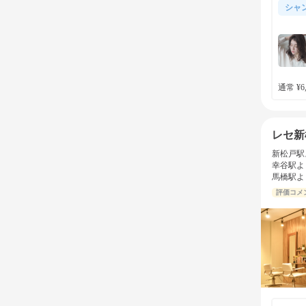
シャ
通常 ¥6,
レセ新
新松戸駅
幸谷駅よ
馬橋駅よ
評価コメ