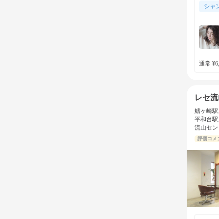
シャ
通常 ¥6,
レセ流
鰭ヶ崎駅
平和台駅
流山セン
評価コメ