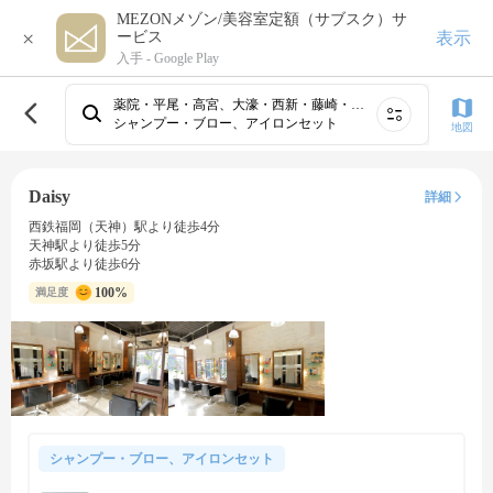
MEZONメゾン/美容室定額（サブスク）サ
×
表示
ービス
入手 -
Google Play
薬院・平尾・高宮、大濠・西新・藤崎・姪浜、博多・祇園・住吉・春吉・中洲、吉塚・箱崎・千早・香椎、天神・大名・渡辺通・今泉・赤坂・警固、筑紫野・太宰府・小郡・朝倉、桜坂・六本松・別府・荒江、井尻・雑餉隈・春日原・大野城
シャンプー・ブロー、アイロンセット
地図
Daisy
詳細
西鉄福岡（天神）駅より徒歩4分
天神駅より徒歩5分
赤坂駅より徒歩6分
100%
満足度
シャンプー・ブロー、アイロンセット