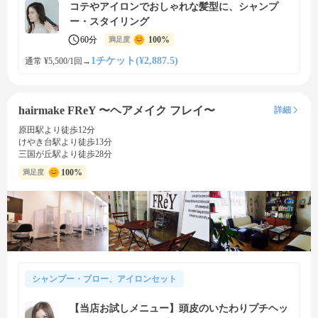
コテやアイロンでおしゃれな髪型に、シャンプ
ー・スタイリング
60分
100%
満足度
1チケット(¥2,887.5)
通常 ¥5,500/1回
→
hairmake FReY 〜ヘアメイク フレイ〜
詳細
原田駅より徒歩12分
けやき台駅より徒歩13分
三国が丘駅より徒歩28分
100%
満足度
シャンプー・ブロー、アイロンセット
【当店お試しメニュー】頭皮のいたわりプチヘッ