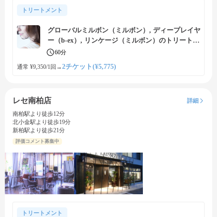
トリートメント
グローバルミルボン（ミルボン）, ディープレイヤ
ー（b-ex）, リンケージ（ミルボン）のトリートメ
ントで内側から補修、美しい艶髪に
60分
2チケット(¥5,775)
通常 ¥9,350/1回
→
レセ南柏店
詳細
南柏駅より徒歩12分
北小金駅より徒歩19分
新柏駅より徒歩21分
評価コメント募集中
トリートメント