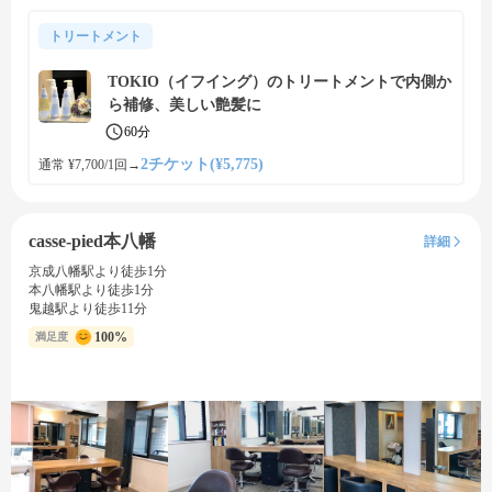
トリートメント
TOKIO（イフイング）のトリートメントで内側か
ら補修、美しい艶髪に
60分
2チケット(¥5,775)
通常 ¥7,700/1回
→
casse-pied本八幡
詳細
京成八幡駅より徒歩1分
本八幡駅より徒歩1分
鬼越駅より徒歩11分
100%
満足度