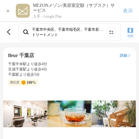
MEZONメゾン/美容室定額（サブスク）サ
×
表示
ービス
入手 -
Google Play
千葉市中央区、千葉市稲毛区、千葉市若葉区、印西市、船橋・西船橋、習志野・大久保・高根公団、流山・三郷・野田、柏・我孫子、柏たなか、八千代・佐倉・成田・香取⋯
トリートメント
地図
fleur 千葉店
詳細
千葉中央駅より徒歩4分
京成千葉駅より徒歩4分
千葉駅より徒歩5分
100%
満足度