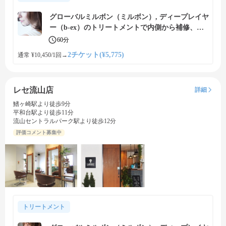
グローバルミルボン（ミルボン）, ディープレイヤ
ー（b-ex）のトリートメントで内側から補修、美
しい艶髪に
60分
2チケット(¥5,775)
通常 ¥10,450/1回
→
レセ流山店
詳細
鰭ヶ崎駅より徒歩9分
平和台駅より徒歩11分
流山セントラルパーク駅より徒歩12分
評価コメント募集中
トリートメント