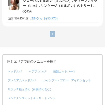
グローバルミルボン（ミルボン）, ディープレイヤ
ー（b-ex）, リンケージ（ミルボン）のトリートメ
ントで内側から補修、美しい艶髪に
60分
2チケット(¥5,775)
通常 ¥10,450/1回
→
1
同じエリアで他のメニューを探す
ヘッドスパ
ヘアアレンジ
前髪カットパーマ
プレミアムヘッドスパ
シャンプー・ブロー、アイロンセット
リタッチ根元染め（白髪染め含む）
メンテナンスカット＆トリートメント