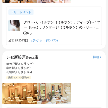
トリートメント
グローバルミルボン（ミルボン）, ディープレイヤ
ー（b-ex）, リンケージ（ミルボン）のトリートメ
ントで内側から補修、美しい艶髪に
60分
2チケット(¥5,775)
通常 ¥9,350/1回
→
レセ新松戸Deux店
詳細
新松戸駅より徒歩7分
幸谷駅より徒歩8分
馬橋駅より徒歩14分
評価コメント募集中