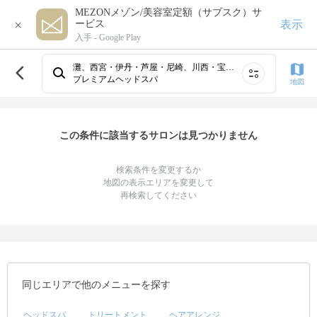
MEZONメゾン/美容室定額（サブスク）サ
×
表示
ービス
入手 -
Google Play
灘、西宮・伊丹・芦屋・尼崎、川西・宝塚・三田・豊岡、東灘、三宮・元町・神戸・兵庫・灘・東灘、長田・須磨・垂水、阪急線（武庫之荘・塚口）・伊丹、明石・西明石・二見
プレミアムヘッドスパ
地図
この条件に該当するサロンは見つかりません
検索条件を変更するか
地図の表示エリアを変更して
再検索してください
同じエリアで他のメニューを探す
ヘッドスパ
トリートメント
ヘアアレンジ