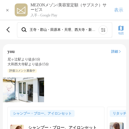
MEZONメゾン/美容室定額（サブスク）サ
×
表示
ービス
入手 -
Google Play
王寺・郡山・田原本・天理、西大寺・新大宮・奈良・高の原
地図
you
詳細
尼ヶ辻駅より徒歩1分
大和西大寺駅より徒歩15分
評価コメント募集中
シャンプー・ブロー、アイロンセット
リタッチ
シャンプー・ブロー、アイロンセット