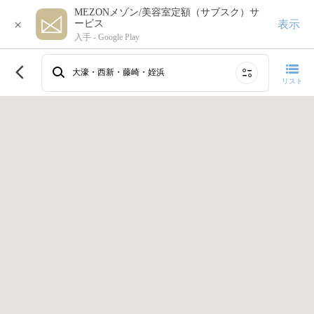
MEZONメゾン/美容室定額（サブスク）サ
×
表示
ービス
入手 -
Google Play
このエリアで再検索する
大濠・西新・藤崎・姪浜
リスト