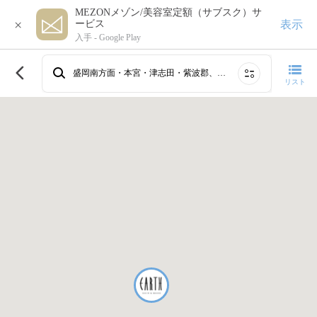
MEZONメゾン/美容室定額（サブスク）サ
×
表示
ービス
入手 -
Google Play
このエリアで再検索する
盛岡南方面・本宮・津志田・紫波郡、岩手・盛岡、北上・花巻、奥州・一関・久慈・宮古・その他
リスト