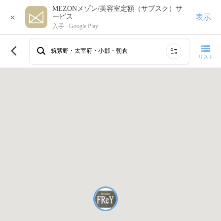
MEZONメゾン/美容室定額（サブスク）サ
×
表示
ービス
入手 -
Google Play
このエリアで再検索する
筑紫野・太宰府・小郡・朝倉
リスト