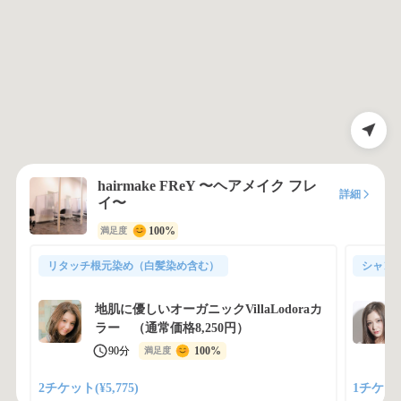
hairmake FReY 〜ヘアメイク フレ
詳細
イ〜
100%
満足度
リタッチ根元染め（白髪染め含む）
シャン
地肌に優しいオーガニックVillaLodoraカ
ラー （通常価格8,250円）
90分
100%
満足度
2チケット(¥5,775)
1チケット(