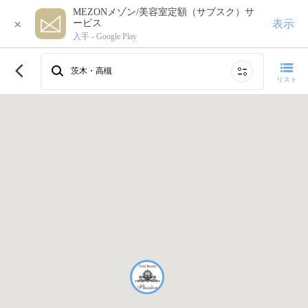
MEZONメゾン/美容室定額（サブスク）サ
×
表示
ービス
入手 -
Google Play
このエリアで再検索する
茨木・高槻
リスト