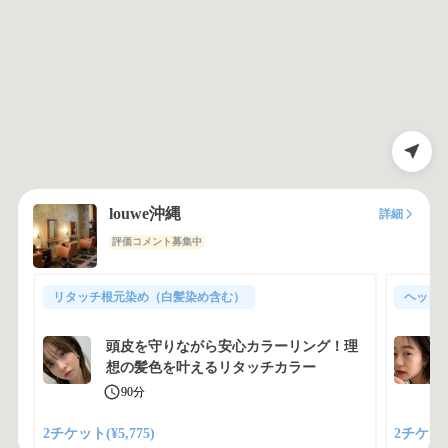
louwe沖縄
詳細
評価コメント募集中
リタッチ根元染め（白髪染め含む）
ヘッド
頭皮を守りながら安心カラーリング！理
想の髪色を叶えるリタッチカラー
90分
2チケット(¥5,775)
2チケット(