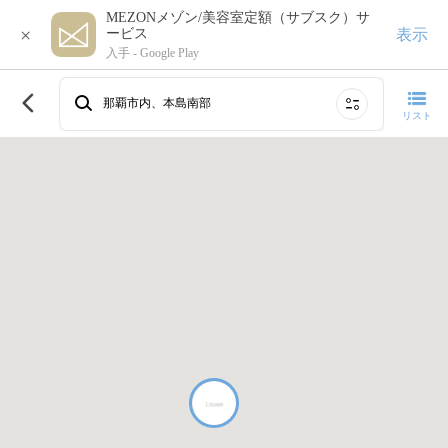
MEZONメゾン/美容室定額（サブスク）サ
×
表示
ービス
入手 -
Google Play
このエリアで再検索する
那覇市内、本島南部
リスト