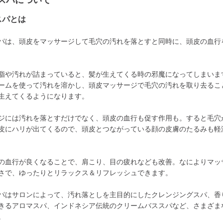
スパについて
スパとは
パは、頭皮をマッサージして毛穴の汚れを落とすと同時に、頭皮の血行
脂や汚れが詰まっていると、髪が生えてくる時の邪魔になってしまいま
ームを使って汚れを溶かし、頭皮マッサージで毛穴の汚れを取り去るこ
生えてくるようになります。
ジには汚れを落とすだけでなく、頭皮の血行も促す作用も。すると毛穴
皮にハリが出てくるので、頭皮とつながっている顔の皮膚のたるみも軽
の血行が良くなることで、肩こり、目の疲れなども改善。なによりマッ
さで、ゆったりとリラックス＆リフレッシュできます。
パはサロンによって、汚れ落としを主目的にしたクレンジングスパ、香
きるアロマスパ、インドネシア伝統のクリームバススパなど、さまざま
。