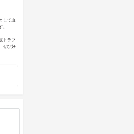
として血
す。
皮トラブ
、ぜひ好