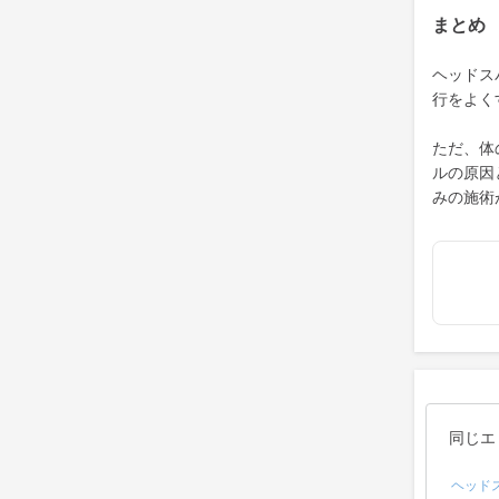
まとめ
ヘッドス
行をよく
ただ、体
ルの原因
みの施術
同じエ
ヘッド