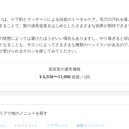
パは、ケア剤とマッサージによる頭皮のトータルケア。毛穴の汚れを落
することで、髪の成長促進をはじめとしたさまざまな効果が期待できま
の状態によっては避けたほうがいい場合もありますし、やり過ぎると頭
となることも。サロンによってさまざまな種類のヘッドスパがあるので
が受けられるサロンを探してみてください。
美容室の通常価格
¥ 6,930〜11,000
前後／1回
リアで他のメニューを探す
スパ
トリートメント
ヘアアレンジ
前髪カットパーマ