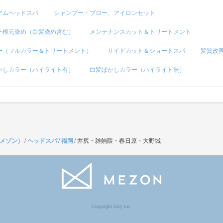
アムヘッドスパ
シャンプー・ブロー、アイロンセット
チ根元染め（白髪染め含む）
メンテナンスカット＆トリートメント
ー（フルカラー＆トリートメント）
サイドカット＆ショートスパ
髪質改
かしカラー（ハイライト有）
白髪ぼかしカラー（ハイライト無）
（メゾン）
/
ヘッドスパ
/
福岡
/
井尻・雑餉隈・春日原・大野城
Copyright Jocy inc.