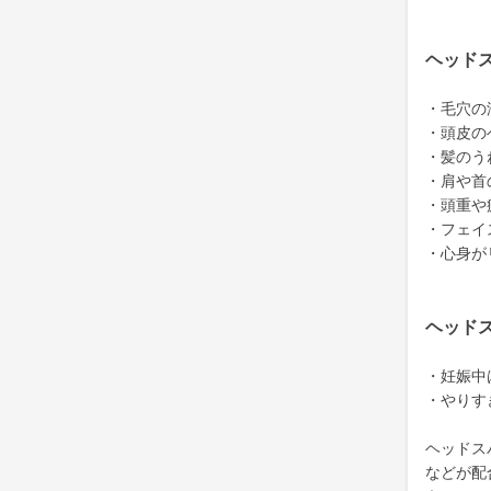
ヘッド
・毛穴の
・頭皮の
・髪のう
・肩や首
・頭重や
・フェイ
・心身が
ヘッド
・妊娠中
・やりす
ヘッドス
などが配