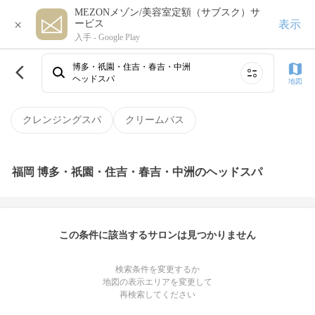
MEZONメゾン/美容室定額（サブスク）サ
×
表示
ービス
入手 -
Google Play
博多・祇園・住吉・春吉・中洲
ヘッドスパ
地図
クレンジングスパ
クリームバス
福岡 博多・祇園・住吉・春吉・中洲のヘッドスパ
この条件に該当するサロンは見つかりません
検索条件を変更するか
地図の表示エリアを変更して
再検索してください