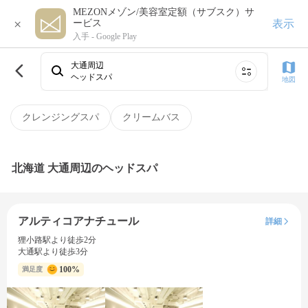
MEZONメゾン/美容室定額（サブスク）サ
×
表示
ービス
入手 -
Google Play
大通周辺
ヘッドスパ
地図
クレンジングスパ
クリームバス
北海道 大通周辺のヘッドスパ
アルティコアナチュール
詳細
狸小路駅より徒歩2分
大通駅より徒歩3分
100%
満足度