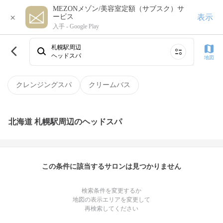
MEZONメゾン/美容室定額（サブスク）サ
×
表示
ービス
入手 -
Google Play
札幌駅周辺
ヘッドスパ
地図
クレンジングスパ
クリームバス
北海道 札幌駅周辺のヘッドスパ
この条件に該当するサロンは見つかりません
検索条件を変更するか
地図の表示エリアを変更して
再検索してください