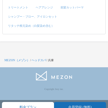
トリートメント
ヘアアレンジ
前髪カットパーマ
シャンプー・ブロー、アイロンセット
リタッチ根元染め（白髪染め含む）
MEZON（メゾン）
/
ヘッドスパ
/
兵庫
Copyright Jocy inc.
料金プラン
会員登録 (無料)