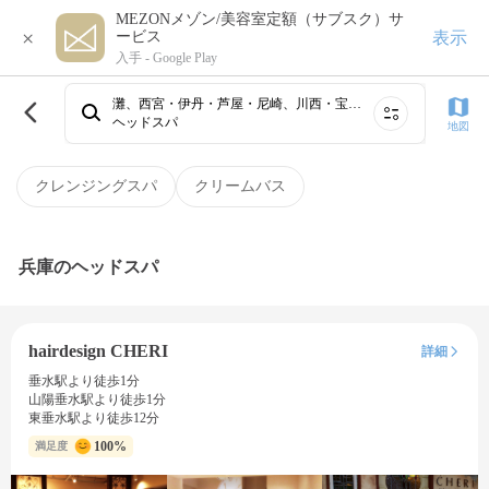
MEZONメゾン/美容室定額（サブスク）サ
×
表示
ービス
入手 -
Google Play
灘、西宮・伊丹・芦屋・尼崎、川西・宝塚・三田・豊岡、東灘、三宮・元町・神戸・兵庫・灘・東灘、長田・須磨・垂水、阪急線（武庫之荘・塚口）・伊丹、明石・西明石・二見
ヘッドスパ
地図
クレンジングスパ
クリームバス
兵庫のヘッドスパ
hairdesign CHERI
詳細
垂水駅より徒歩1分
山陽垂水駅より徒歩1分
東垂水駅より徒歩12分
100%
満足度