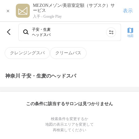
MEZONメゾン/美容室定額（サブスク）サ
×
表示
ービス
入手 -
Google Play
子安・生麦
ヘッドスパ
地図
クレンジングスパ
クリームバス
神奈川 子安・生麦のヘッドスパ
この条件に該当するサロンは見つかりません
検索条件を変更するか
地図の表示エリアを変更して
再検索してください