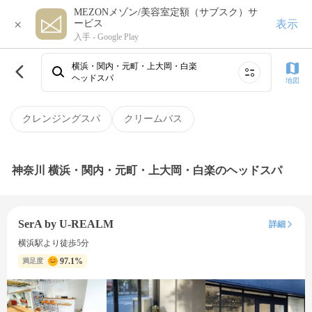
MEZONメゾン/美容室定額（サブスク）サ
×
表示
ービス
入手 -
Google Play
横浜・関内・元町・上大岡・白楽
ヘッドスパ
地図
クレンジングスパ
クリームバス
神奈川 横浜・関内・元町・上大岡・白楽のヘッドスパ
SerA by U-REALM
詳細
横浜駅より徒歩5分
97.1%
満足度