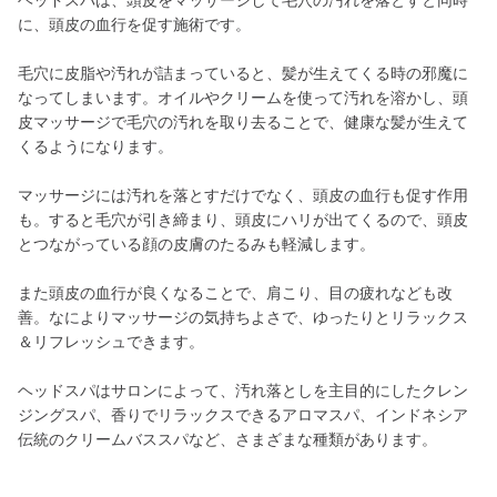
ヘッドスパは、頭皮をマッサージして毛穴の汚れを落とすと同時
に、頭皮の血行を促す施術です。
毛穴に皮脂や汚れが詰まっていると、髪が生えてくる時の邪魔に
なってしまいます。オイルやクリームを使って汚れを溶かし、頭
皮マッサージで毛穴の汚れを取り去ることで、健康な髪が生えて
くるようになります。
マッサージには汚れを落とすだけでなく、頭皮の血行も促す作用
も。すると毛穴が引き締まり、頭皮にハリが出てくるので、頭皮
とつながっている顔の皮膚のたるみも軽減します。
また頭皮の血行が良くなることで、肩こり、目の疲れなども改
善。なによりマッサージの気持ちよさで、ゆったりとリラックス
＆リフレッシュできます。
ヘッドスパはサロンによって、汚れ落としを主目的にしたクレン
ジングスパ、香りでリラックスできるアロマスパ、インドネシア
伝統のクリームバススパなど、さまざまな種類があります。