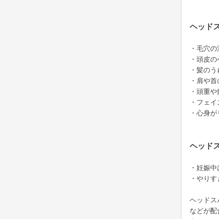
ヘッド
・毛穴の
・頭皮の
・髪のう
・肩や首
・頭重や
・フェイ
・心身が
ヘッド
・妊娠中
・やりす
ヘッドス
などが配