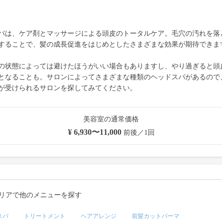
パは、ケア剤とマッサージによる頭皮のトータルケア。毛穴の汚れを落
することで、髪の成長促進をはじめとしたさまざまな効果が期待できま
の状態によっては避けたほうがいい場合もありますし、やり過ぎると頭
となることも。サロンによってさまざまな種類のヘッドスパがあるので
が受けられるサロンを探してみてください。
美容室の通常価格
¥ 6,930〜11,000
前後／1回
リアで他のメニューを探す
スパ
トリートメント
ヘアアレンジ
前髪カットパーマ