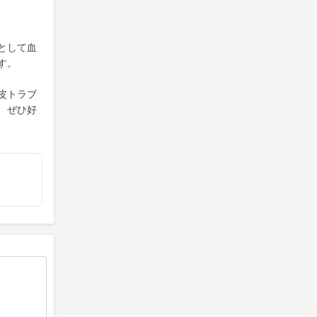
として血
す。
皮トラブ
、ぜひ好