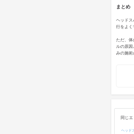
まとめ
ヘッドス
行をよく
ただ、体
ルの原因
みの施術
同じエ
ヘッド