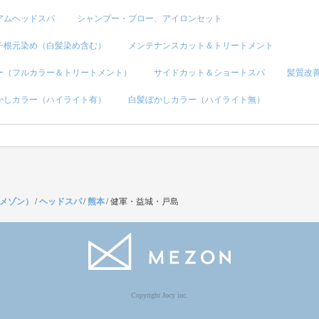
アムヘッドスパ
シャンプー・ブロー、アイロンセット
チ根元染め（白髪染め含む）
メンテナンスカット＆トリートメント
ー（フルカラー＆トリートメント）
サイドカット＆ショートスパ
髪質改
かしカラー（ハイライト有）
白髪ぼかしカラー（ハイライト無）
（メゾン）
/
ヘッドスパ
/
熊本
/
健軍・益城・戸島
Copyright Jocy inc.