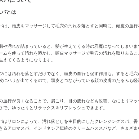
スパについて
スパとは
パは、頭皮をマッサージして毛穴の汚れを落とすと同時に、頭皮の血行
脂や汚れが詰まっていると、髪が生えてくる時の邪魔になってしまいま
ームを使って汚れを溶かし、頭皮マッサージで毛穴の汚れを取り去るこ
生えてくるようになります。
ジには汚れを落とすだけでなく、頭皮の血行も促す作用も。すると毛穴
皮にハリが出てくるので、頭皮とつながっている顔の皮膚のたるみも軽
の血行が良くなることで、肩こり、目の疲れなども改善。なによりマッ
さで、ゆったりとリラックス＆リフレッシュできます。
パはサロンによって、汚れ落としを主目的にしたクレンジングスパ、香
きるアロマスパ、インドネシア伝統のクリームバススパなど、さまざま
。