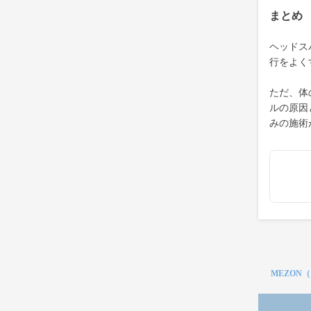
まとめ
ヘッドス
行をよく
ただ、体
ルの原因
みの施術
MEZON