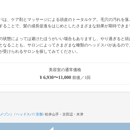
パは、ケア剤とマッサージによる頭皮のトータルケア。毛穴の汚れを落
することで、髪の成長促進をはじめとしたさまざまな効果が期待できま
の状態によっては避けたほうがいい場合もありますし、やり過ぎると頭
となることも。サロンによってさまざまな種類のヘッドスパがあるので
が受けられるサロンを探してみてください。
美容室の通常価格
¥ 6,930〜11,000
前後／1回
（メゾン）
/
ヘッドスパ
/
京都
/
松井山手・京田辺・木津