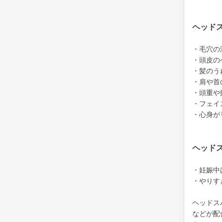
ヘッド
・毛穴の
・頭皮の
・髪のう
・肩や首
・頭重や
・フェイ
・心身が
ヘッド
・妊娠中
・やりす
ヘッドス
などが配