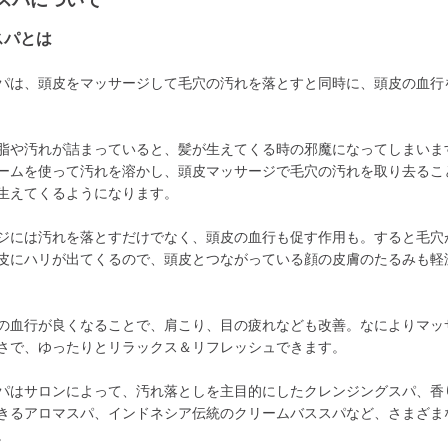
スパについて
スパとは
パは、頭皮をマッサージして毛穴の汚れを落とすと同時に、頭皮の血行
脂や汚れが詰まっていると、髪が生えてくる時の邪魔になってしまいま
ームを使って汚れを溶かし、頭皮マッサージで毛穴の汚れを取り去るこ
生えてくるようになります。
ジには汚れを落とすだけでなく、頭皮の血行も促す作用も。すると毛穴
皮にハリが出てくるので、頭皮とつながっている顔の皮膚のたるみも軽
の血行が良くなることで、肩こり、目の疲れなども改善。なによりマッ
さで、ゆったりとリラックス＆リフレッシュできます。
パはサロンによって、汚れ落としを主目的にしたクレンジングスパ、香
きるアロマスパ、インドネシア伝統のクリームバススパなど、さまざま
。