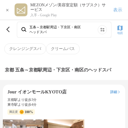
MEZONメゾン/美容室定額（サブスク）サ
×
表示
ービス
入手 -
Google Play
五条～京都駅周辺・下京区・南区
ヘッドスパ
地図
クレンジングスパ
クリームバス
京都 五条～京都駅周辺・下京区・南区のヘッドスパ
Jour イオンモールKYOTO店
詳細
京都駅より徒歩3分
東寺駅より徒歩4分
100%
満足度