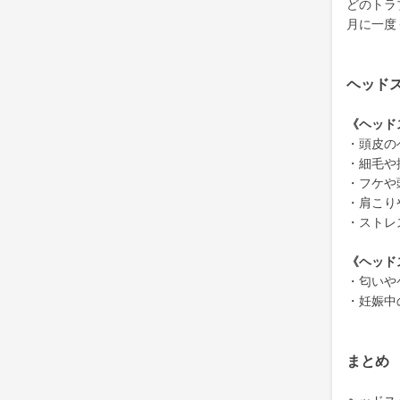
どのトラ
月に一度
ヘッド
《ヘッド
・頭皮の
・細毛や
・フケや
・肩こり
・ストレ
《ヘッド
・匂いや
・妊娠中
まとめ