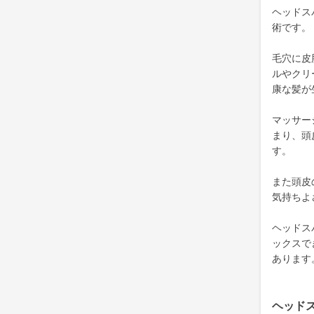
ヘッドス
術です。
毛穴に皮
ルやクリ
康な髪が
マッサー
まり、頭
す。
また頭皮
気持ちよ
ヘッドス
ックスで
あります
ヘッド