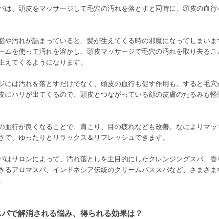
パは、頭皮をマッサージして毛穴の汚れを落とすと同時に、頭皮の血行
脂や汚れが詰まっていると、髪が生えてくる時の邪魔になってしまいま
ームを使って汚れを溶かし、頭皮マッサージで毛穴の汚れを取り去るこ
生えてくるようになります。
ジには汚れを落とすだけでなく、頭皮の血行も促す作用も。すると毛穴
皮にハリが出てくるので、頭皮とつながっている顔の皮膚のたるみも軽
の血行が良くなることで、肩こり、目の疲れなども改善。なによりマッ
さで、ゆったりとリラックス＆リフレッシュできます。
パはサロンによって、汚れ落としを主目的にしたクレンジングスパ、香
きるアロマスパ、インドネシア伝統のクリームバススパなど、さまざま
。
スパで解消される悩み、得られる効果は？