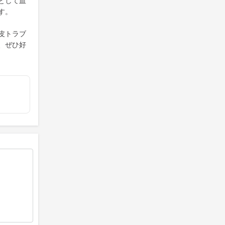
として血
す。
皮トラブ
、ぜひ好