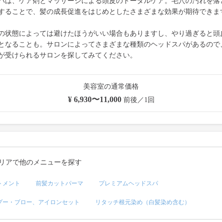
パは、ケア剤とマッサージによる頭皮のトータルケア。毛穴の汚れを落
することで、髪の成長促進をはじめとしたさまざまな効果が期待できま
の状態によっては避けたほうがいい場合もありますし、やり過ぎると頭
となることも。サロンによってさまざまな種類のヘッドスパがあるので
が受けられるサロンを探してみてください。
美容室の通常価格
¥ 6,930〜11,000
前後／1回
リアで他のメニューを探す
トメント
前髪カットパーマ
プレミアムヘッドスパ
プー・ブロー、アイロンセット
リタッチ根元染め（白髪染め含む）