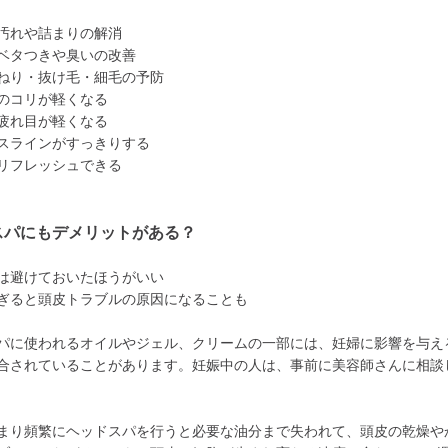
汚れや詰まりの解消
ベタつきや臭いの改善
ねり・抜け毛・細毛の予防
のコリが軽くなる
疲れ目が軽くなる
スラインがすっきりする
リフレッシュできる
スパにもデメリットがある？
は避けておいたほうがいい
ぎると頭皮トラブルの原因になることも
パに使われるオイルやジェル、クリームの一部には、妊婦に影響を与え
合されていることがあります。妊娠中の人は、事前に美容師さんに相談
まり頻繁にヘッドスパを行うと必要な油分まで失われて、頭皮の乾燥や