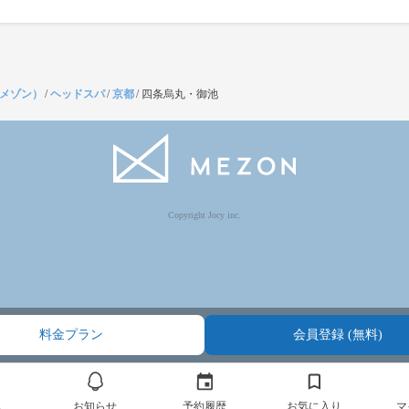
（メゾン）
/
ヘッドスパ
/
京都
/
四条烏丸・御池
Copyright Jocy inc.
料金プラン
会員登録 (無料)
ム
お知らせ
予約履歴
お気に入り
マ