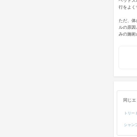
ヘッドス
行をよく
ただ、体
ルの原因
みの施術
同じエ
トリー
シャン