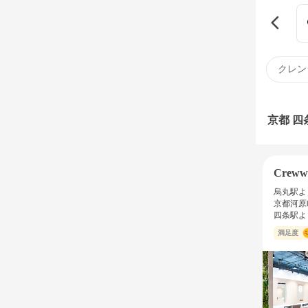
クレン
京都 
Crew
烏丸駅よ
京都河原
四条駅よ
満足度