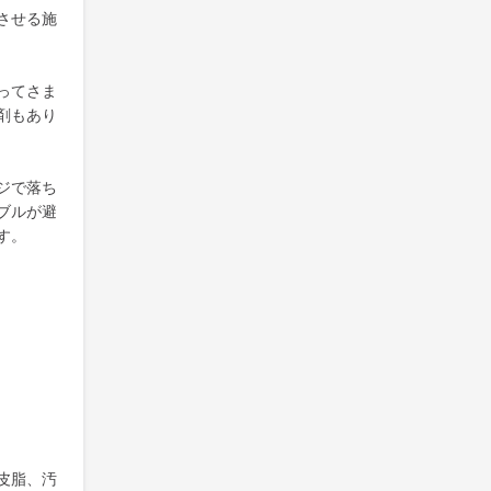
させる施
ってさま
剤もあり
ジで落ち
ブルが避
す。
皮脂、汚