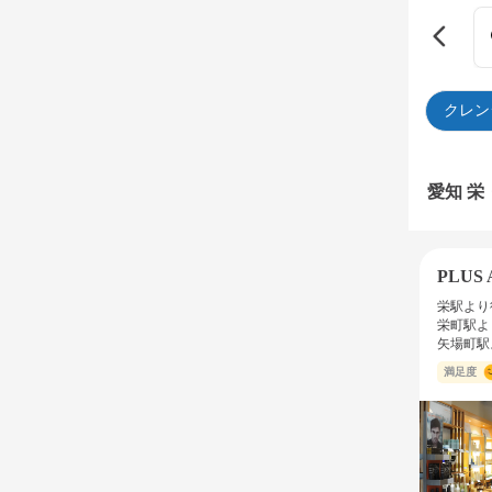
クレン
愛知 
PLUS
栄駅より
栄町駅よ
矢場町駅
満足度