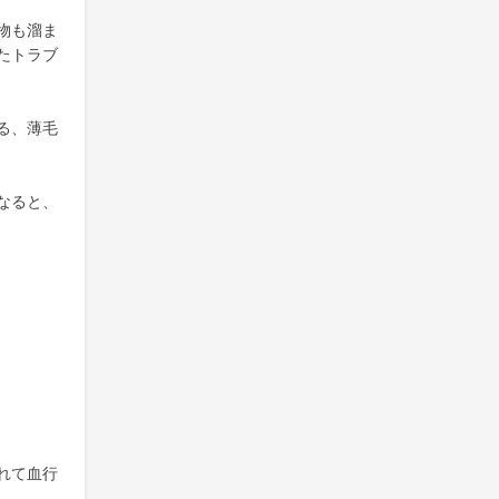
物も溜ま
たトラブ
る、薄毛
なると、
れて血行