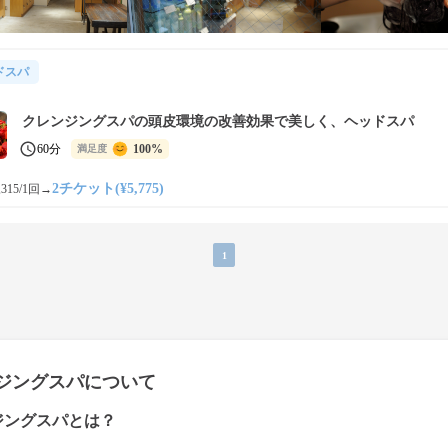
ドスパ
クレンジングスパの頭皮環境の改善効果で美しく、ヘッドスパ
60分
100%
満足度
2チケット(¥5,775)
315/1回
→
1
ジングスパについて
ジングスパとは？