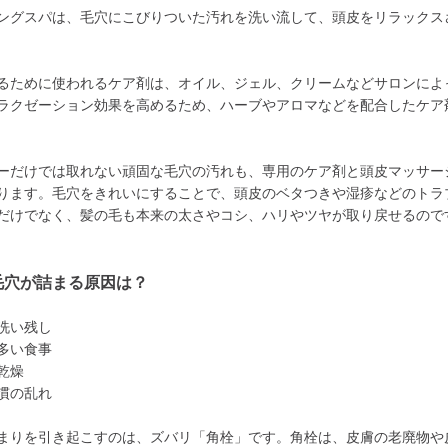
ングスパは、毛穴にこびりついた汚れを洗い流して、頭皮をリラックス
るために使われるケア剤は、オイル、ジェル、クリームなどサロンによ
ラクゼーション効果を高めるため、ハーブやアロマなどを配合したケア
ーだけでは取れない頑固な毛穴の汚れも、専用のケア剤と頭皮マッサー
ります。毛穴をきれいにすることで、頭皮のベタつきや湿疹などのトラ
だけでなく、髪の毛も本来の太さやコシ、ハリやツヤが取り戻せるので
毛穴が詰まる原因は？
洗い残し
多い食事
乾燥
慣の乱れ
まりを引き起こすのは、ズバリ「角栓」です。角栓は、皮膚の老廃物や