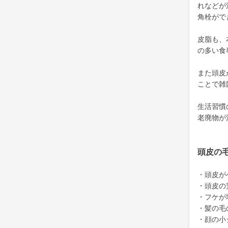
れなどが
角栓がで
皮脂も、
の多い食
また頭皮
ことで雑
生活習慣
老廃物が
頭皮の
・頭皮が
・頭皮の
・フケが
・髪の毛
・顔の小