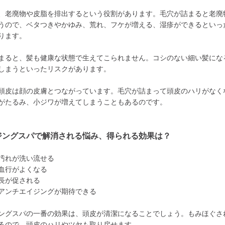
、老廃物や皮脂を排出するという役割があります。毛穴が詰まると老廃
うので、ベタつきやかゆみ、荒れ、フケが増える、湿疹ができるといっ
ります。
まると、髪も健康な状態で生えてこられません。コシのない細い髪にな
しまうといったリスクがあります。
頭皮は顔の皮膚とつながっています。毛穴が詰まって頭皮のハリがなく
がたるみ、小ジワが増えてしまうこともあるのです。
ジングスパで解消される悩み、得られる効果は？
汚れが洗い流せる
血行がよくなる
長が促される
アンチエイジングが期待できる
ングスパの一番の効果は、頭皮が清潔になることでしょう。もみほぐさ
るので、頭皮のハリやツヤも取り戻せます。