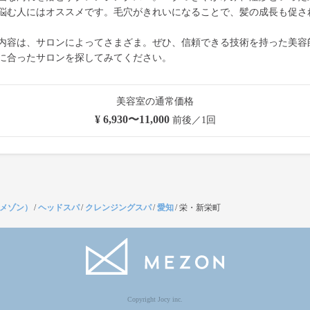
悩む人にはオススメです。毛穴がきれいになることで、髪の成長も促さ
内容は、サロンによってさまざま。ぜひ、信頼できる技術を持った美容
に合ったサロンを探してみてください。
美容室の通常価格
¥ 6,930〜11,000
前後／1回
（メゾン）
/
ヘッドスパ
/
クレンジングスパ
/
愛知
/
栄・新栄町
Copyright Jocy inc.