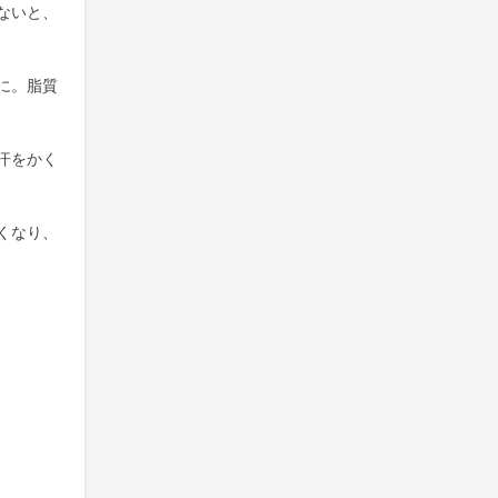
ないと、
に。脂質
汗をかく
くなり、