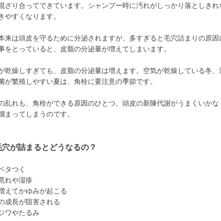
混ざり合ってできています。シャンプー時に汚れがしっかり落としきれ
きやすくなります。
本来は頭皮を守るために分泌されますが、多すぎると毛穴詰まりの原因
事をとっていると、皮脂の分泌量が増えてしまいます。
が乾燥しすぎても、皮脂の分泌量は増えます。空気が乾燥している冬、
菌が繁殖しやすい夏は、角栓に要注意の季節です。
の乱れも、角栓ができる原因のひとつ。頭皮の新陳代謝がうまくいかな
溜まってしまうのです。
毛穴が詰まるとどうなるの？
ベタつく
荒れや湿疹
増えてかゆみが起こる
の成長が阻害される
ジワやたるみ