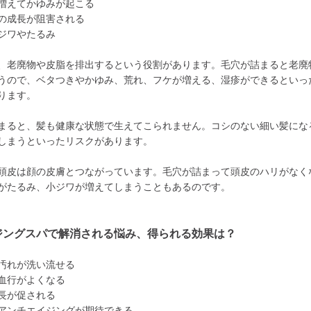
増えてかゆみが起こる
の成長が阻害される
ジワやたるみ
、老廃物や皮脂を排出するという役割があります。毛穴が詰まると老廃
うので、ベタつきやかゆみ、荒れ、フケが増える、湿疹ができるといっ
ります。
まると、髪も健康な状態で生えてこられません。コシのない細い髪にな
しまうといったリスクがあります。
頭皮は顔の皮膚とつながっています。毛穴が詰まって頭皮のハリがなく
がたるみ、小ジワが増えてしまうこともあるのです。
ジングスパで解消される悩み、得られる効果は？
汚れが洗い流せる
血行がよくなる
長が促される
アンチエイジングが期待できる