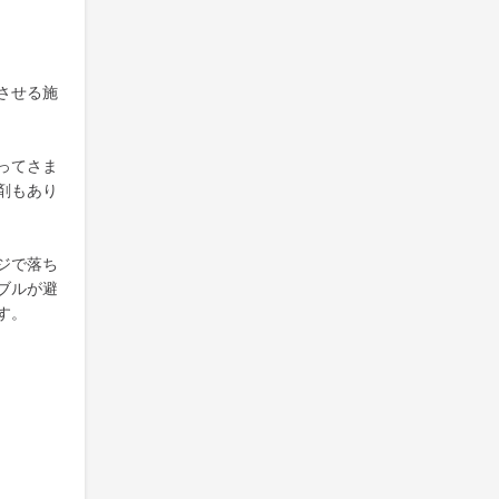
させる施
ってさま
剤もあり
ジで落ち
ブルが避
す。