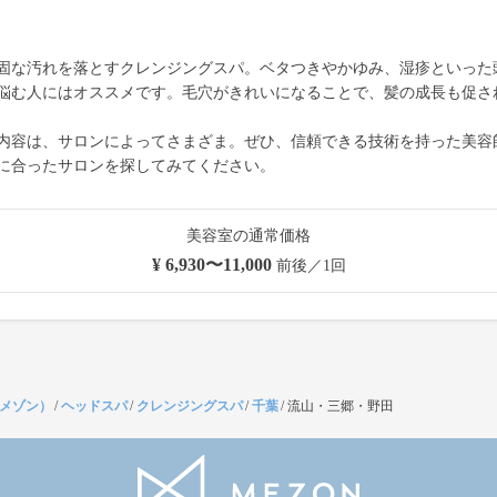
固な汚れを落とすクレンジングスパ。ベタつきやかゆみ、湿疹といった
悩む人にはオススメです。毛穴がきれいになることで、髪の成長も促さ
内容は、サロンによってさまざま。ぜひ、信頼できる技術を持った美容
に合ったサロンを探してみてください。
美容室の通常価格
¥ 6,930〜11,000
前後／1回
（メゾン）
/
ヘッドスパ
/
クレンジングスパ
/
千葉
/
流山・三郷・野田