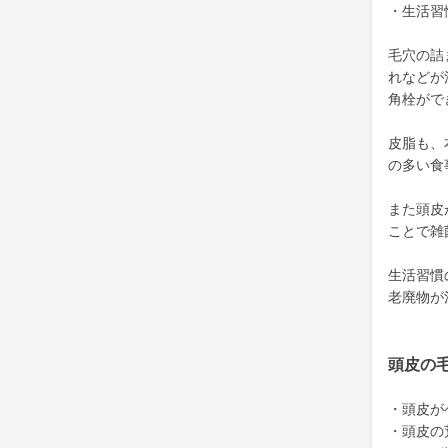
・生活習
毛穴の詰
れなどが
角栓がで
皮脂も、
の多い食
また頭皮
ことで雑
生活習慣
老廃物が
頭皮の
・頭皮が
・頭皮の