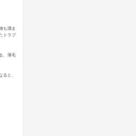
物も溜ま
たトラブ
る、薄毛
なると、