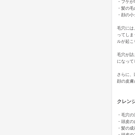
・フケが
・髪の毛
・顔の小
毛穴には
ってしま
ルが起こ
毛穴が詰
になって
さらに、
顔の皮膚
クレン
・毛穴の
・頭皮の
・髪の成
・頭皮の