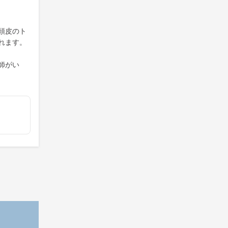
頭皮のト
れます。
師がい