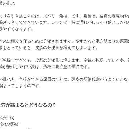
慣の乱れ
まりを引き起こすのは、ズバリ「角栓」です。角栓は、皮膚の老廃物や
混ざり合ってできています。シャンプー時に汚れがしっかり落としきれ
きやすくなります。
本来は頭皮を守るために分泌されますが、多すぎると毛穴詰まりの原因
事をとっていると、皮脂の分泌量が増えてしまいます。
が乾燥しすぎても、皮脂の分泌量は増えます。空気が乾燥している冬、
菌が繁殖しやすい夏は、角栓に要注意の季節です。
の乱れも、角栓ができる原因のひとつ。頭皮の新陳代謝がうまくいかな
溜まってしまうのです。
毛穴が詰まるとどうなるの？
ベタつく
荒れや湿疹