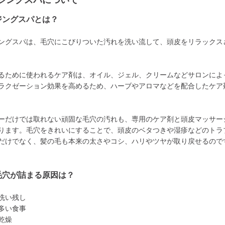
ジングスパについて
ジングスパとは？
ングスパは、毛穴にこびりついた汚れを洗い流して、頭皮をリラックス
るために使われるケア剤は、オイル、ジェル、クリームなどサロンによ
ラクゼーション効果を高めるため、ハーブやアロマなどを配合したケア
ーだけでは取れない頑固な毛穴の汚れも、専用のケア剤と頭皮マッサー
ります。毛穴をきれいにすることで、頭皮のベタつきや湿疹などのトラ
だけでなく、髪の毛も本来の太さやコシ、ハリやツヤが取り戻せるので
毛穴が詰まる原因は？
洗い残し
多い食事
乾燥