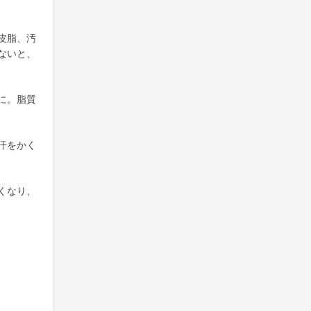
皮脂、汚
ないと、
に。脂質
汗をかく
くなり、