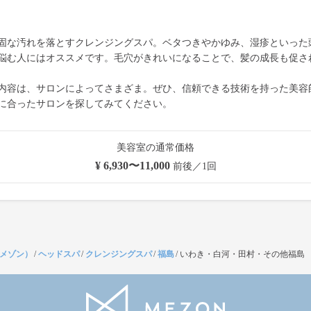
固な汚れを落とすクレンジングスパ。ベタつきやかゆみ、湿疹といった
悩む人にはオススメです。毛穴がきれいになることで、髪の成長も促さ
内容は、サロンによってさまざま。ぜひ、信頼できる技術を持った美容
に合ったサロンを探してみてください。
美容室の通常価格
¥ 6,930〜11,000
前後／1回
（メゾン）
/
ヘッドスパ
/
クレンジングスパ
/
福島
/
いわき・白河・田村・その他福島