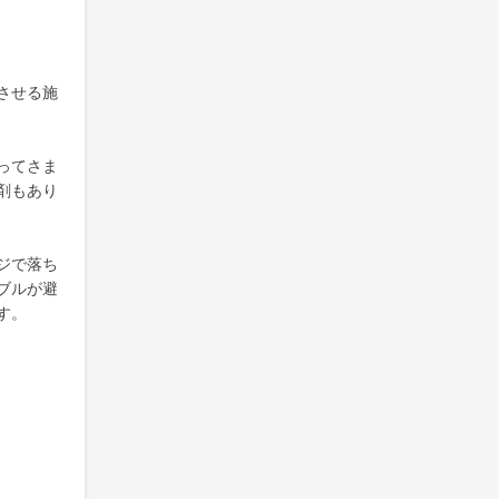
させる施
ってさま
剤もあり
ジで落ち
ブルが避
す。