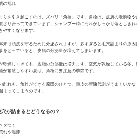
慣の乱れ
まりを引き起こすのは、ズバリ「角栓」です。角栓は、皮膚の老廃物や
混ざり合ってできています。シャンプー時に汚れがしっかり落としきれ
きやすくなります。
本来は頭皮を守るために分泌されますが、多すぎると毛穴詰まりの原因
事をとっていると、皮脂の分泌量が増えてしまいます。
が乾燥しすぎても、皮脂の分泌量は増えます。空気が乾燥している冬、
菌が繁殖しやすい夏は、角栓に要注意の季節です。
の乱れも、角栓ができる原因のひとつ。頭皮の新陳代謝がうまくいかな
溜まってしまうのです。
毛穴が詰まるとどうなるの？
ベタつく
荒れや湿疹