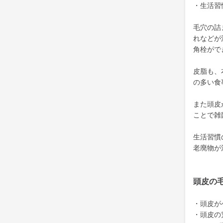
・生活習
毛穴の詰
れなどが
角栓がで
皮脂も、
の多い食
また頭皮
ことで雑
生活習慣
老廃物が
頭皮の
・頭皮が
・頭皮の