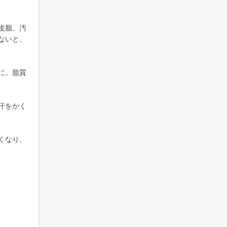
皮脂、汚
ないと、
に。脂質
汗をかく
くなり、