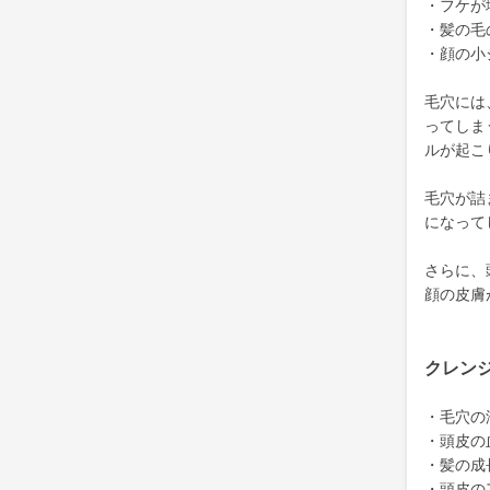
・フケが
・髪の毛
・顔の小
毛穴には
ってしま
ルが起こ
毛穴が詰
になって
さらに、
顔の皮膚
クレン
・毛穴の
・頭皮の
・髪の成
・頭皮の