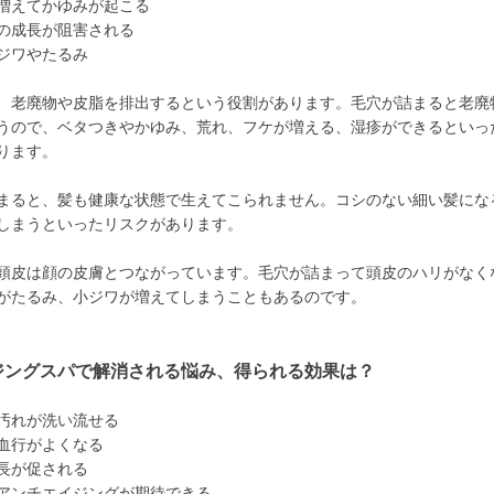
増えてかゆみが起こる
の成長が阻害される
ジワやたるみ
、老廃物や皮脂を排出するという役割があります。毛穴が詰まると老廃
うので、ベタつきやかゆみ、荒れ、フケが増える、湿疹ができるといっ
ります。
まると、髪も健康な状態で生えてこられません。コシのない細い髪にな
しまうといったリスクがあります。
頭皮は顔の皮膚とつながっています。毛穴が詰まって頭皮のハリがなく
がたるみ、小ジワが増えてしまうこともあるのです。
ジングスパで解消される悩み、得られる効果は？
汚れが洗い流せる
血行がよくなる
長が促される
アンチエイジングが期待できる