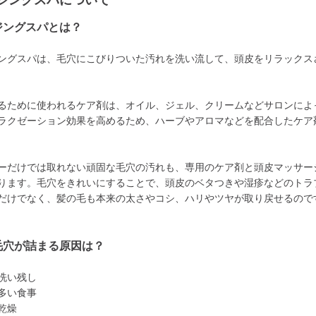
ジングスパについて
ジングスパとは？
ングスパは、毛穴にこびりついた汚れを洗い流して、頭皮をリラックス
るために使われるケア剤は、オイル、ジェル、クリームなどサロンによ
ラクゼーション効果を高めるため、ハーブやアロマなどを配合したケア
ーだけでは取れない頑固な毛穴の汚れも、専用のケア剤と頭皮マッサー
ります。毛穴をきれいにすることで、頭皮のベタつきや湿疹などのトラ
だけでなく、髪の毛も本来の太さやコシ、ハリやツヤが取り戻せるので
毛穴が詰まる原因は？
洗い残し
多い食事
乾燥