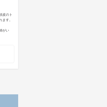
頭皮のト
れます。
師がい