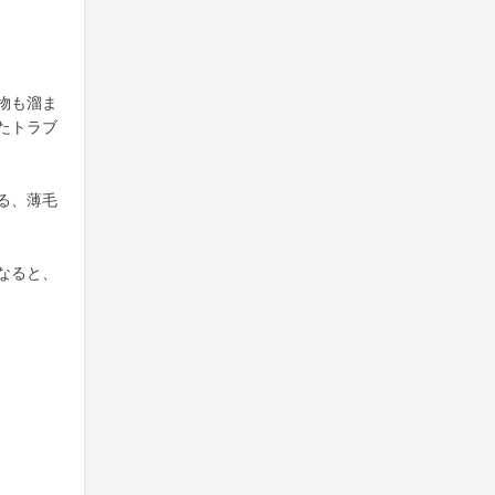
物も溜ま
たトラブ
る、薄毛
なると、