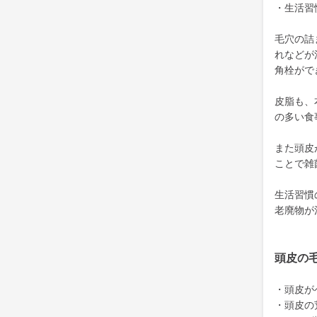
・生活習
毛穴の詰
れなどが
角栓がで
皮脂も、
の多い食
また頭皮
ことで雑
生活習慣
老廃物が
頭皮の
・頭皮が
・頭皮の