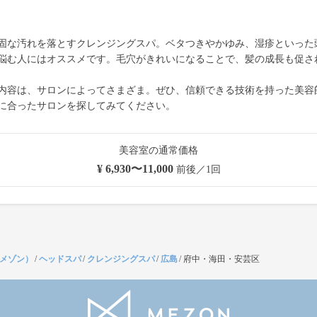
固な汚れを落とすクレンジングスパ。ベタつきやかゆみ、湿疹といった
悩む人にはオススメです。毛穴がきれいになることで、髪の成長も促さ
内容は、サロンによってさまざま。ぜひ、信頼できる技術を持った美容
に合ったサロンを探してみてください。
美容室の通常価格
¥ 6,930〜11,000
前後／1回
（メゾン）
/
ヘッドスパ
/
クレンジングスパ
/
広島
/
府中・海田・安芸区