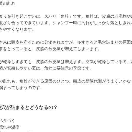
慣の乱れ
まりを引き起こすのは、ズバリ「角栓」です。角栓は、皮膚の老廃物や
混ざり合ってできています。シャンプー時に汚れがしっかり落としきれ
きやすくなります。
本来は頭皮を守るために分泌されますが、多すぎると毛穴詰まりの原因
事をとっていると、皮脂の分泌量が増えてしまいます。
が乾燥しすぎても、皮脂の分泌量は増えます。空気が乾燥している冬、
菌が繁殖しやすい夏は、角栓に要注意の季節です。
の乱れも、角栓ができる原因のひとつ。頭皮の新陳代謝がうまくいかな
溜まってしまうのです。
毛穴が詰まるとどうなるの？
ベタつく
荒れや湿疹