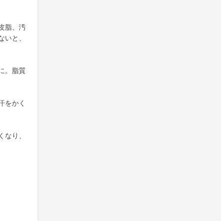
皮脂、汚
ないと、
に。脂質
汗をかく
くなり、