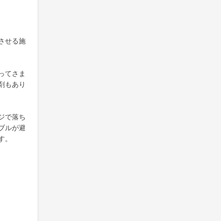
させる施
ってさま
剤もあり
ジで落ち
ブルが避
す。