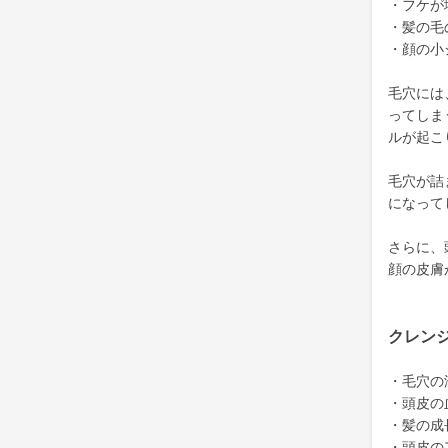
・フケが
・髪の毛
・顔の小
毛穴には
ってしま
ルが起こ
毛穴が詰
になって
さらに、
顔の皮膚
クレン
・毛穴の
・頭皮の
・髪の成
・頭皮の