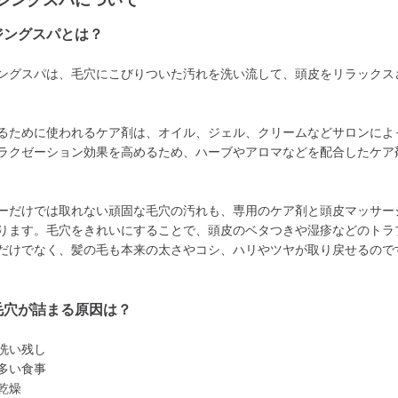
ジングスパについて
ジングスパとは？
ングスパは、毛穴にこびりついた汚れを洗い流して、頭皮をリラックス
るために使われるケア剤は、オイル、ジェル、クリームなどサロンによ
ラクゼーション効果を高めるため、ハーブやアロマなどを配合したケア
ーだけでは取れない頑固な毛穴の汚れも、専用のケア剤と頭皮マッサー
ります。毛穴をきれいにすることで、頭皮のベタつきや湿疹などのトラ
だけでなく、髪の毛も本来の太さやコシ、ハリやツヤが取り戻せるので
毛穴が詰まる原因は？
洗い残し
多い食事
乾燥