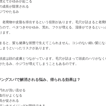
増えてかゆみが起こる
の成長が阻害される
ジワやたるみ
、老廃物や皮脂を排出するという役割があります。毛穴が詰まると老廃
うので、ベタつきやかゆみ、荒れ、フケが増える、湿疹ができるといっ
ります。
まると、髪も健康な状態で生えてこられません。コシのない細い髪にな
しまうといったリスクがあります。
頭皮は顔の皮膚とつながっています。毛穴が詰まって頭皮のハリがなく
がたるみ、小ジワが増えてしまうこともあるのです。
ジングスパで解消される悩み、得られる効果は？
汚れが洗い流せる
血行がよくなる
長が促される
アンチエイジングが期待できる