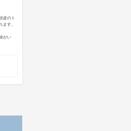
頭皮のト
れます。
師がい