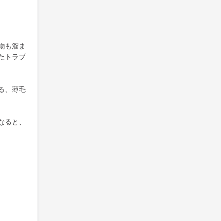
物も溜ま
たトラブ
る、薄毛
なると、