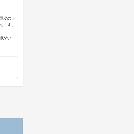
頭皮のト
れます。
師がい