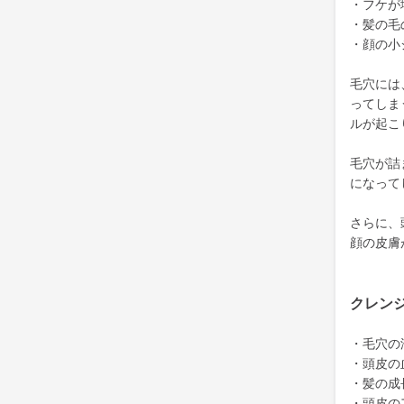
・フケが
・髪の毛
・顔の小
毛穴には
ってしま
ルが起こ
毛穴が詰
になって
さらに、
顔の皮膚
クレン
・毛穴の
・頭皮の
・髪の成
・頭皮の