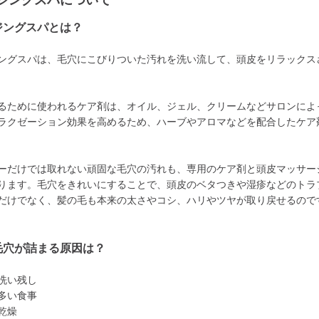
ジングスパについて
ジングスパとは？
ングスパは、毛穴にこびりついた汚れを洗い流して、頭皮をリラックス
るために使われるケア剤は、オイル、ジェル、クリームなどサロンによ
ラクゼーション効果を高めるため、ハーブやアロマなどを配合したケア
ーだけでは取れない頑固な毛穴の汚れも、専用のケア剤と頭皮マッサー
ります。毛穴をきれいにすることで、頭皮のベタつきや湿疹などのトラ
だけでなく、髪の毛も本来の太さやコシ、ハリやツヤが取り戻せるので
毛穴が詰まる原因は？
洗い残し
多い食事
乾燥