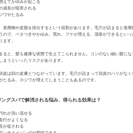
増えてかゆみが起こる
の成長が阻害される
ジワやたるみ
、老廃物や皮脂を排出するという役割があります。毛穴が詰まると老廃
うので、ベタつきやかゆみ、荒れ、フケが増える、湿疹ができるといっ
ります。
まると、髪も健康な状態で生えてこられません。コシのない細い髪にな
しまうといったリスクがあります。
頭皮は顔の皮膚とつながっています。毛穴が詰まって頭皮のハリがなく
がたるみ、小ジワが増えてしまうこともあるのです。
ジングスパで解消される悩み、得られる効果は？
汚れが洗い流せる
血行がよくなる
長が促される
アンチエイジングが期待できる