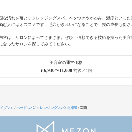
固な汚れを落とすクレンジングスパ。ベタつきやかゆみ、湿疹といった
悩む人にはオススメです。毛穴がきれいになることで、髪の成長も促さ
内容は、サロンによってさまざま。ぜひ、信頼できる技術を持った美容
に合ったサロンを探してみてください。
美容室の通常価格
¥ 6,930〜11,000
前後／1回
（メゾン）
/
ヘッドスパ
/
クレンジングスパ
/
北海道
/
室蘭