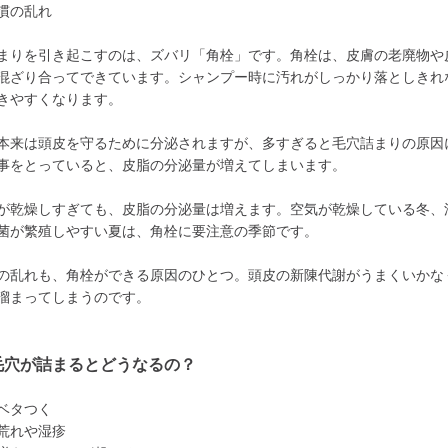
慣の乱れ
まりを引き起こすのは、ズバリ「角栓」です。角栓は、皮膚の老廃物や
混ざり合ってできています。シャンプー時に汚れがしっかり落としきれ
きやすくなります。
本来は頭皮を守るために分泌されますが、多すぎると毛穴詰まりの原因
事をとっていると、皮脂の分泌量が増えてしまいます。
が乾燥しすぎても、皮脂の分泌量は増えます。空気が乾燥している冬、
菌が繁殖しやすい夏は、角栓に要注意の季節です。
の乱れも、角栓ができる原因のひとつ。頭皮の新陳代謝がうまくいかな
溜まってしまうのです。
毛穴が詰まるとどうなるの？
ベタつく
荒れや湿疹