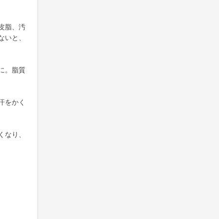
皮脂、汚
ないと、
に。脂質
汗をかく
くなり、