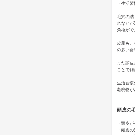
・生活習
毛穴の詰
れなどが
角栓がで
皮脂も、
の多い食
また頭皮
ことで雑
生活習慣
老廃物が
頭皮の
・頭皮が
・頭皮の