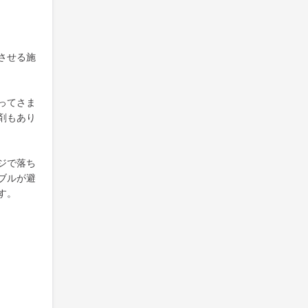
させる施
ってさま
剤もあり
ジで落ち
ブルが避
す。