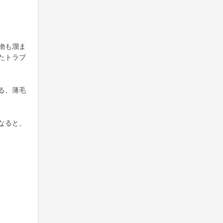
物も溜ま
たトラブ
る、薄毛
なると、