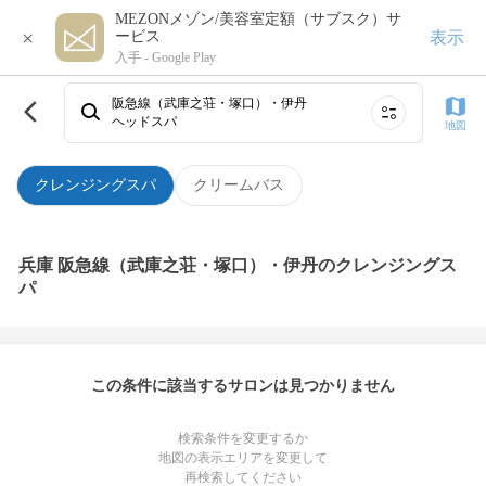
MEZONメゾン/美容室定額（サブスク）サ
×
表示
ービス
入手 -
Google Play
阪急線（武庫之荘・塚口）・伊丹
ヘッドスパ
地図
クレンジングスパ
クリームバス
兵庫 阪急線（武庫之荘・塚口）・伊丹のクレンジングス
パ
この条件に該当するサロンは見つかりません
検索条件を変更するか
地図の表示エリアを変更して
再検索してください