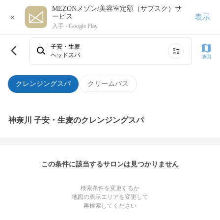
MEZONメゾン/美容室定額（サブスク）サ
×
表示
ービス
入手 -
Google Play
子安・生麦
ヘッドスパ
地図
クレンジングスパ
クリームバス
神奈川 子安・生麦のクレンジングスパ
この条件に該当するサロンは見つかりません
検索条件を変更するか
地図の表示エリアを変更して
再検索してください