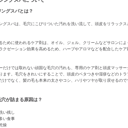
ジングスパについて
ジングスパとは？
ングスパは、毛穴にこびりついた汚れを洗い流して、頭皮をリラックス
るために使われるケア剤は、オイル、ジェル、クリームなどサロンによ
ラクゼーション効果を高めるため、ハーブやアロマなどを配合したケア
ーだけでは取れない頑固な毛穴の汚れも、専用のケア剤と頭皮マッサー
ります。毛穴をきれいにすることで、頭皮のベタつきや湿疹などのトラ
だけでなく、髪の毛も本来の太さやコシ、ハリやツヤが取り戻せるので
毛穴が詰まる原因は？
洗い残し
多い食事
乾燥