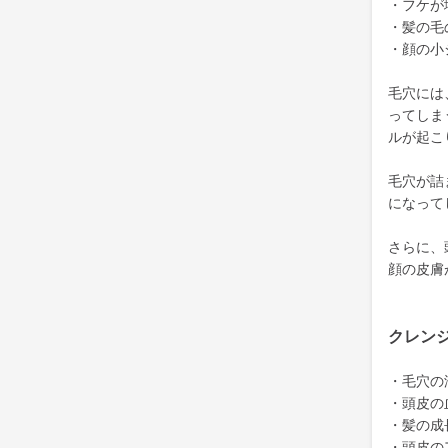
・フケが
・髪の毛
・顔の小
毛穴には
ってしま
ルが起こ
毛穴が詰
になって
さらに、
顔の皮膚
クレン
・毛穴の
・頭皮の
・髪の成
・頭皮の