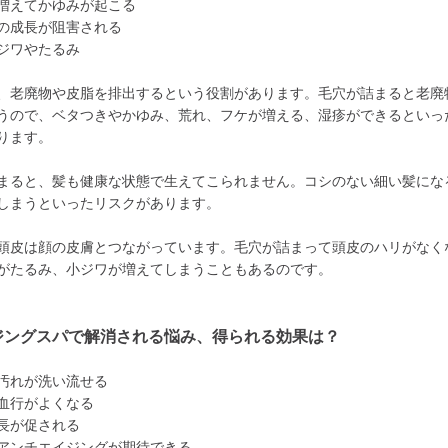
増えてかゆみが起こる
の成長が阻害される
ジワやたるみ
、老廃物や皮脂を排出するという役割があります。毛穴が詰まると老廃
うので、ベタつきやかゆみ、荒れ、フケが増える、湿疹ができるといっ
ります。
まると、髪も健康な状態で生えてこられません。コシのない細い髪にな
しまうといったリスクがあります。
頭皮は顔の皮膚とつながっています。毛穴が詰まって頭皮のハリがなく
がたるみ、小ジワが増えてしまうこともあるのです。
ジングスパで解消される悩み、得られる効果は？
汚れが洗い流せる
血行がよくなる
長が促される
アンチエイジングが期待できる