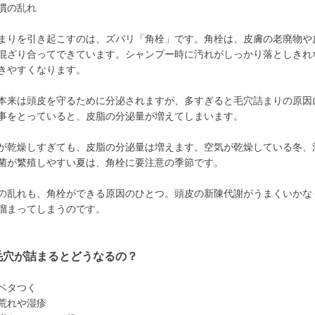
慣の乱れ
まりを引き起こすのは、ズバリ「角栓」です。角栓は、皮膚の老廃物や
混ざり合ってできています。シャンプー時に汚れがしっかり落としきれ
きやすくなります。
本来は頭皮を守るために分泌されますが、多すぎると毛穴詰まりの原因
事をとっていると、皮脂の分泌量が増えてしまいます。
が乾燥しすぎても、皮脂の分泌量は増えます。空気が乾燥している冬、
菌が繁殖しやすい夏は、角栓に要注意の季節です。
の乱れも、角栓ができる原因のひとつ。頭皮の新陳代謝がうまくいかな
溜まってしまうのです。
毛穴が詰まるとどうなるの？
ベタつく
荒れや湿疹