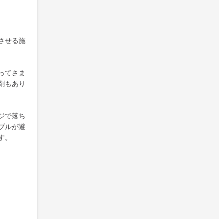
させる施
ってさま
剤もあり
ジで落ち
ブルが避
す。