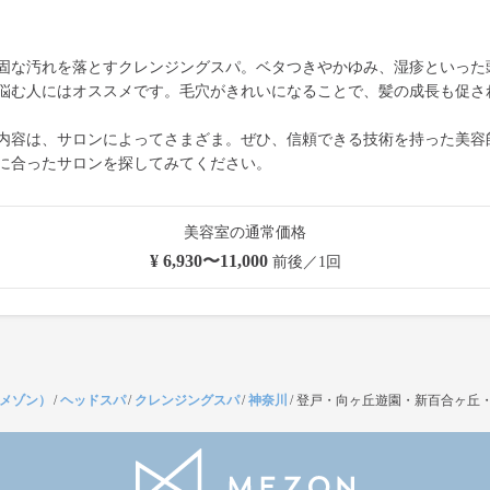
固な汚れを落とすクレンジングスパ。ベタつきやかゆみ、湿疹といった
悩む人にはオススメです。毛穴がきれいになることで、髪の成長も促さ
内容は、サロンによってさまざま。ぜひ、信頼できる技術を持った美容
に合ったサロンを探してみてください。
美容室の通常価格
¥ 6,930〜11,000
前後／1回
（メゾン）
/
ヘッドスパ
/
クレンジングスパ
/
神奈川
/
登戸・向ヶ丘遊園・新百合ヶ丘