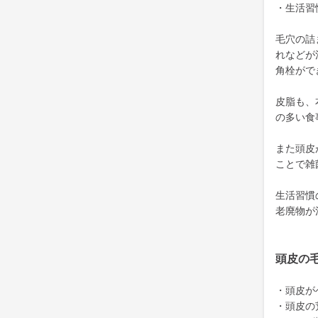
・生活習
毛穴の詰
れなどが
角栓がで
皮脂も、
の多い食
また頭皮
ことで雑
生活習慣
老廃物が
頭皮の
・頭皮が
・頭皮の