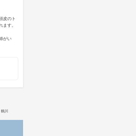
頭皮のト
れます。
師がい
・鶴川