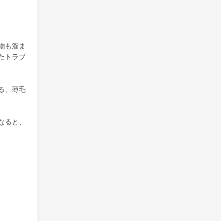
物も溜ま
たトラブ
る、薄毛
なると、