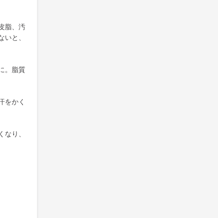
皮脂、汚
ないと、
に。脂質
汗をかく
くなり、