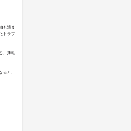
物も溜ま
たトラブ
る、薄毛
なると、