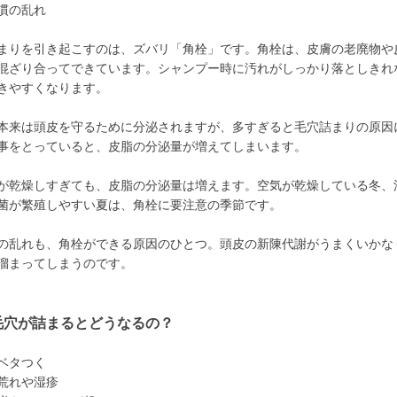
慣の乱れ
まりを引き起こすのは、ズバリ「角栓」です。角栓は、皮膚の老廃物や
混ざり合ってできています。シャンプー時に汚れがしっかり落としきれ
きやすくなります。
本来は頭皮を守るために分泌されますが、多すぎると毛穴詰まりの原因
事をとっていると、皮脂の分泌量が増えてしまいます。
が乾燥しすぎても、皮脂の分泌量は増えます。空気が乾燥している冬、
菌が繁殖しやすい夏は、角栓に要注意の季節です。
の乱れも、角栓ができる原因のひとつ。頭皮の新陳代謝がうまくいかな
溜まってしまうのです。
毛穴が詰まるとどうなるの？
ベタつく
荒れや湿疹