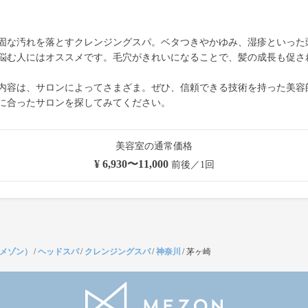
固な汚れを落とすクレンジングスパ。ベタつきやかゆみ、湿疹といった
悩む人にはオススメです。毛穴がきれいになることで、髪の成長も促さ
内容は、サロンによってさまざま。ぜひ、信頼できる技術を持った美容
に合ったサロンを探してみてください。
美容室の通常価格
¥ 6,930〜11,000
前後／1回
（メゾン）
/
ヘッドスパ
/
クレンジングスパ
/
神奈川
/
茅ヶ崎