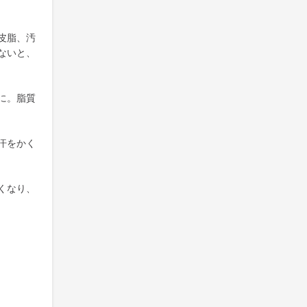
皮脂、汚
ないと、
に。脂質
汗をかく
くなり、