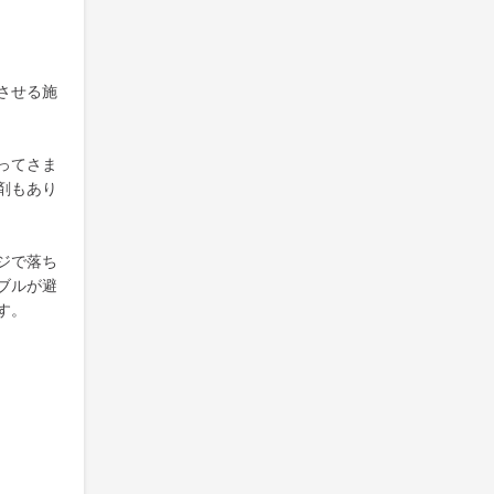
させる施
ってさま
剤もあり
ジで落ち
ブルが避
す。