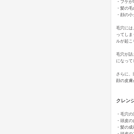
・フケが
・髪の毛
・顔の小
毛穴には
ってしま
ルが起こ
毛穴が詰
になって
さらに、
顔の皮膚
クレン
・毛穴の
・頭皮の
・髪の成
・頭皮の