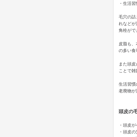
・生活習
毛穴の詰
れなどが
角栓がで
皮脂も、
の多い食
また頭皮
ことで雑
生活習慣
老廃物が
頭皮の
・頭皮が
・頭皮の