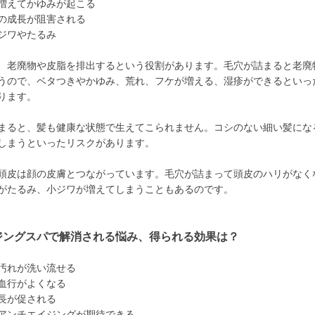
増えてかゆみが起こる
の成長が阻害される
ジワやたるみ
、老廃物や皮脂を排出するという役割があります。毛穴が詰まると老廃
うので、ベタつきやかゆみ、荒れ、フケが増える、湿疹ができるといっ
ります。
まると、髪も健康な状態で生えてこられません。コシのない細い髪にな
しまうといったリスクがあります。
頭皮は顔の皮膚とつながっています。毛穴が詰まって頭皮のハリがなく
がたるみ、小ジワが増えてしまうこともあるのです。
ジングスパで解消される悩み、得られる効果は？
汚れが洗い流せる
血行がよくなる
長が促される
アンチエイジングが期待できる