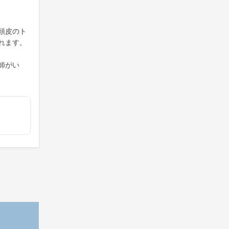
頭皮のト
れます。
師がい