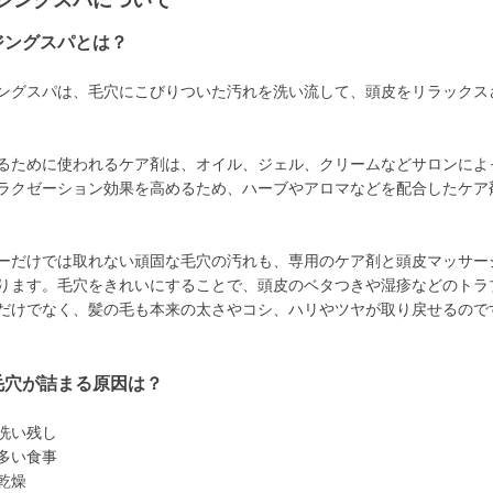
ジングスパについて
ジングスパとは？
ングスパは、毛穴にこびりついた汚れを洗い流して、頭皮をリラックス
るために使われるケア剤は、オイル、ジェル、クリームなどサロンによ
ラクゼーション効果を高めるため、ハーブやアロマなどを配合したケア
ーだけでは取れない頑固な毛穴の汚れも、専用のケア剤と頭皮マッサー
ります。毛穴をきれいにすることで、頭皮のベタつきや湿疹などのトラ
だけでなく、髪の毛も本来の太さやコシ、ハリやツヤが取り戻せるので
毛穴が詰まる原因は？
洗い残し
多い食事
乾燥