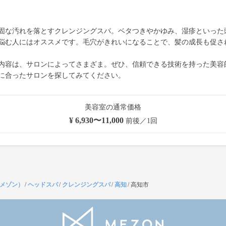
固な汚れを落とすクレンジングスパ。ベタつきやかゆみ、湿疹といった
悩む人にはオススメです。毛穴がきれいになることで、髪の成長も促さ
内容は、サロンによってさまざま。ぜひ、信頼できる技術を持った美容
に合ったサロンを探してみてください。
美容室の通常価格
¥ 6,930〜11,000
前後／1回
（メゾン）
/
ヘッドスパ
/
クレンジングスパ
/
高知
/
高知市