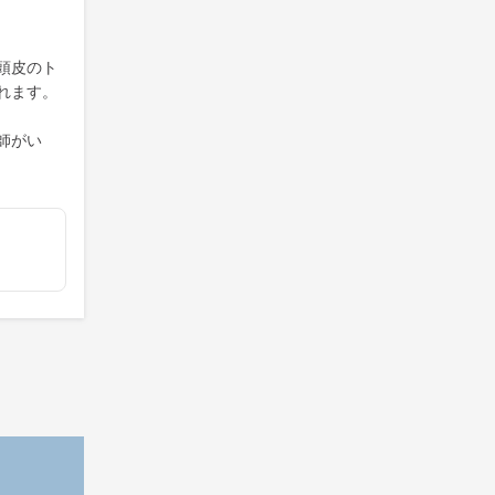
頭皮のト
れます。
師がい