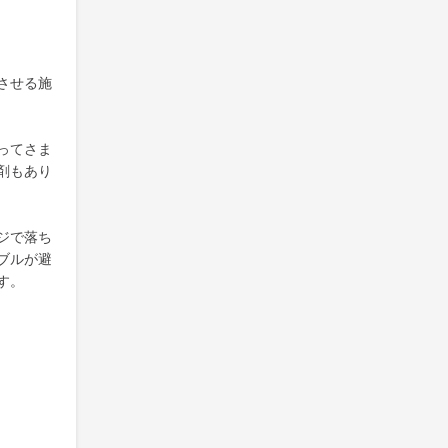
させる施
ってさま
剤もあり
ジで落ち
ブルが避
す。