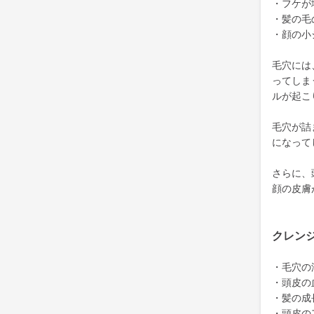
・フケが
・髪の毛
・顔の小
毛穴には
ってしま
ルが起こ
毛穴が詰
になって
さらに、
顔の皮膚
クレン
・毛穴の
・頭皮の
・髪の成
・頭皮の