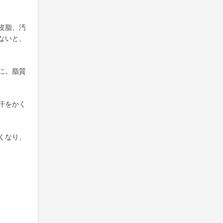
皮脂、汚
ないと、
に。脂質
汗をかく
くなり、