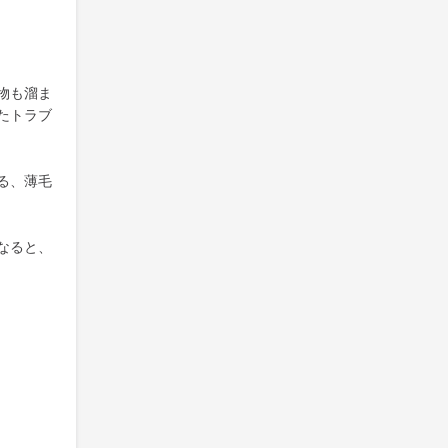
物も溜ま
たトラブ
る、薄毛
なると、