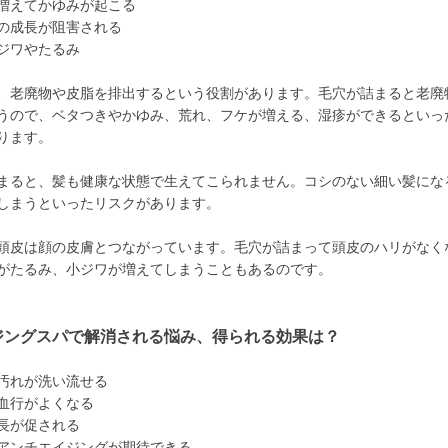
増えてかゆみが起こる
の成長が阻害される
ジワやたるみ
、老廃物や皮脂を排出するという役割があります。毛穴が詰まると老廃
うので、ベタつきやかゆみ、荒れ、フケが増える、湿疹ができるといっ
ります。
まると、髪も健康な状態で生えてこられません。コシのない細い髪にな
しまうといったリスクがあります。
頭皮は顔の皮膚とつながっています。毛穴が詰まって頭皮のハリがなく
がたるみ、小ジワが増えてしまうこともあるのです。
ジングスパで解消される悩み、得られる効果は？
汚れが洗い流せる
血行がよくなる
長が促される
アンチエイジングが期待できる