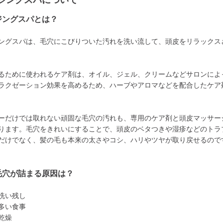
ジングスパについて
ジングスパとは？
ングスパは、毛穴にこびりついた汚れを洗い流して、頭皮をリラックス
るために使われるケア剤は、オイル、ジェル、クリームなどサロンによ
ラクゼーション効果を高めるため、ハーブやアロマなどを配合したケア
ーだけでは取れない頑固な毛穴の汚れも、専用のケア剤と頭皮マッサー
ります。毛穴をきれいにすることで、頭皮のベタつきや湿疹などのトラ
だけでなく、髪の毛も本来の太さやコシ、ハリやツヤが取り戻せるので
毛穴が詰まる原因は？
洗い残し
多い食事
乾燥