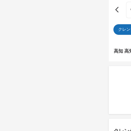
クレン
高知 