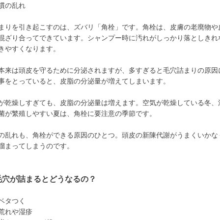
慣の乱れ
まりを引き起こすのは、ズバリ「角栓」です。角栓は、皮膚の老廃物や
混ざり合ってできています。シャンプー時に汚れがしっかり落としきれ
きやすくなります。
本来は頭皮を守るために分泌されますが、多すぎると毛穴詰まりの原因
事をとっていると、皮脂の分泌量が増えてしまいます。
が乾燥しすぎても、皮脂の分泌量は増えます。空気が乾燥している冬、
菌が繁殖しやすい夏は、角栓に要注意の季節です。
の乱れも、角栓ができる原因のひとつ。頭皮の新陳代謝がうまくいかな
溜まってしまうのです。
毛穴が詰まるとどうなるの？
ベタつく
荒れや湿疹