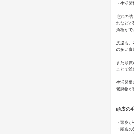
・生活習
毛穴の詰
れなどが
角栓がで
皮脂も、
の多い食
また頭皮
ことで雑
生活習慣
老廃物が
頭皮の
・頭皮が
・頭皮の