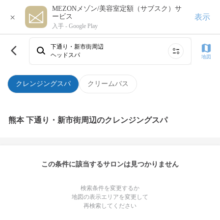
MEZONメゾン/美容室定額（サブスク）サ
×
表示
ービス
入手 -
Google Play
下通り・新市街周辺
ヘッドスパ
地図
クレンジングスパ
クリームバス
熊本 下通り・新市街周辺のクレンジングスパ
この条件に該当するサロンは見つかりません
検索条件を変更するか
地図の表示エリアを変更して
再検索してください