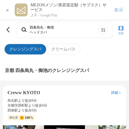
MEZONメゾン/美容室定額（サブスク）サ
×
表示
ービス
入手 -
Google Play
四条烏丸・御池
ヘッドスパ
地図
クレンジングスパ
クリームバス
京都 四条烏丸・御池のクレンジングスパ
Creww KYOTO
詳細
烏丸駅より徒歩6分
京都河原町駅より徒歩6分
四条駅より徒歩6分
100%
満足度