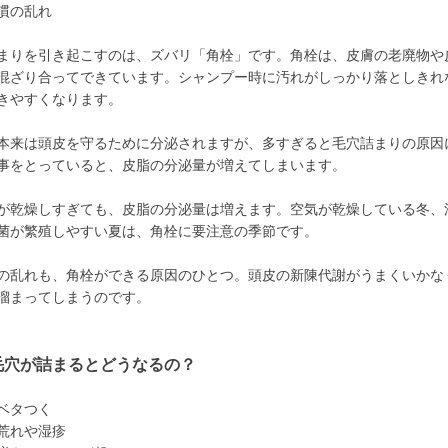
慣の乱れ
まりを引き起こすのは、ズバリ「角栓」です。角栓は、皮膚の老廃物や
混ざり合ってできています。シャンプー時に汚れがしっかり落としきれ
きやすくなります。
本来は頭皮を守るために分泌されますが、多すぎると毛穴詰まりの原因
事をとっていると、皮脂の分泌量が増えてしまいます。
が乾燥しすぎても、皮脂の分泌量は増えます。空気が乾燥している冬、
菌が繁殖しやすい夏は、角栓に要注意の季節です。
の乱れも、角栓ができる原因のひとつ。頭皮の新陳代謝がうまくいかな
溜まってしまうのです。
毛穴が詰まるとどうなるの？
ベタつく
荒れや湿疹