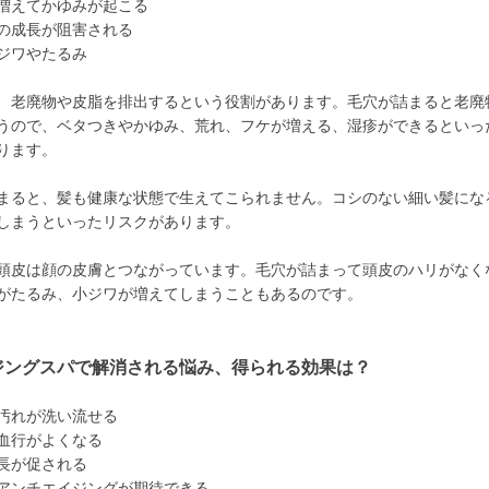
増えてかゆみが起こる
の成長が阻害される
ジワやたるみ
、老廃物や皮脂を排出するという役割があります。毛穴が詰まると老廃
うので、ベタつきやかゆみ、荒れ、フケが増える、湿疹ができるといっ
ります。
まると、髪も健康な状態で生えてこられません。コシのない細い髪にな
しまうといったリスクがあります。
頭皮は顔の皮膚とつながっています。毛穴が詰まって頭皮のハリがなく
がたるみ、小ジワが増えてしまうこともあるのです。
ジングスパで解消される悩み、得られる効果は？
汚れが洗い流せる
血行がよくなる
長が促される
アンチエイジングが期待できる