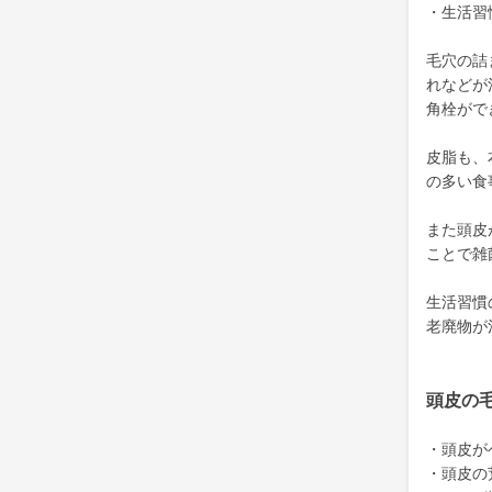
・生活習
毛穴の詰
れなどが
角栓がで
皮脂も、
の多い食
また頭皮
ことで雑
生活習慣
老廃物が
頭皮の
・頭皮が
・頭皮の