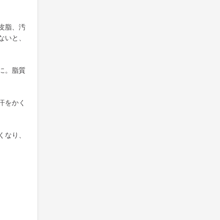
皮脂、汚
ないと、
に。脂質
汗をかく
くなり、