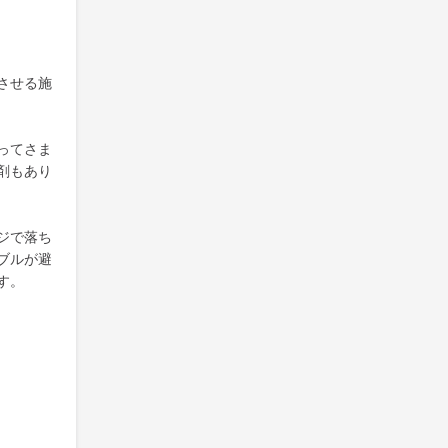
させる施
ってさま
剤もあり
ジで落ち
ブルが避
す。