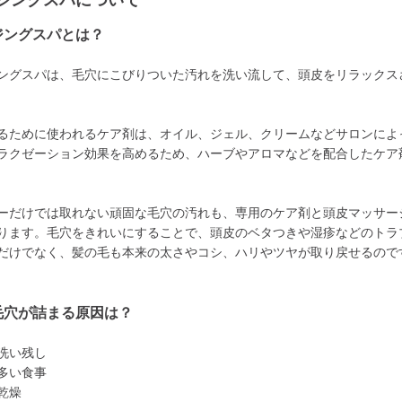
ジングスパについて
ジングスパとは？
ングスパは、毛穴にこびりついた汚れを洗い流して、頭皮をリラックス
るために使われるケア剤は、オイル、ジェル、クリームなどサロンによ
ラクゼーション効果を高めるため、ハーブやアロマなどを配合したケア
ーだけでは取れない頑固な毛穴の汚れも、専用のケア剤と頭皮マッサー
ります。毛穴をきれいにすることで、頭皮のベタつきや湿疹などのトラ
だけでなく、髪の毛も本来の太さやコシ、ハリやツヤが取り戻せるので
毛穴が詰まる原因は？
洗い残し
多い食事
乾燥