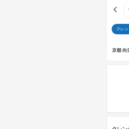
クレン
京都 