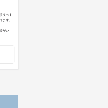
頭皮のト
れます。
師がい