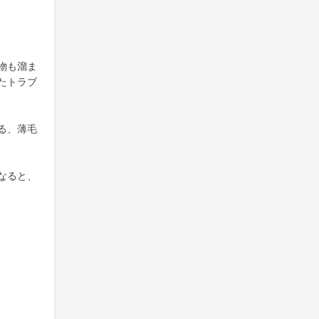
物も溜ま
たトラブ
る、薄毛
なると、