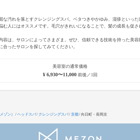
固な汚れを落とすクレンジングスパ。ベタつきやかゆみ、湿疹といった
悩む人にはオススメです。毛穴がきれいになることで、髪の成長も促さ
内容は、サロンによってさまざま。ぜひ、信頼できる技術を持った美容
に合ったサロンを探してみてください。
美容室の通常価格
¥ 6,930〜11,000
前後／1回
（メゾン）
/
ヘッドスパ
/
クレンジングスパ
/
京都
/
向日町・長岡京