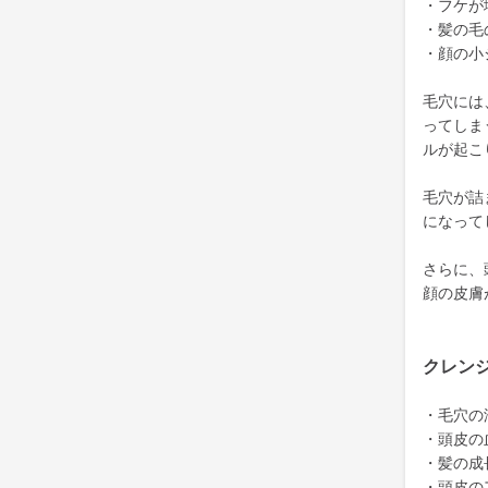
・フケが
・髪の毛
・顔の小
毛穴には
ってしま
ルが起こ
毛穴が詰
になって
さらに、
顔の皮膚
クレン
・毛穴の
・頭皮の
・髪の成
・頭皮の