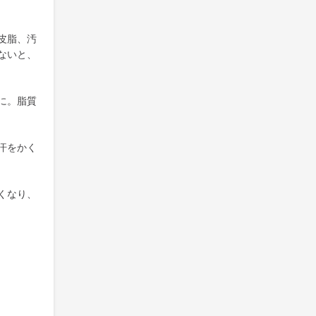
皮脂、汚
ないと、
に。脂質
汗をかく
くなり、