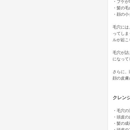
・フケが
・髪の毛
・顔の小
毛穴には
ってしま
ルが起こ
毛穴が詰
になって
さらに、
顔の皮膚
クレン
・毛穴の
・頭皮の
・髪の成
・頭皮の