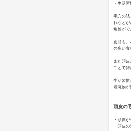
・生活習
毛穴の詰
れなどが
角栓がで
皮脂も、
の多い食
また頭皮
ことで雑
生活習慣
老廃物が
頭皮の
・頭皮が
・頭皮の