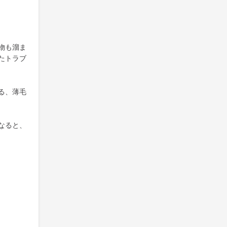
物も溜ま
たトラブ
る、薄毛
なると、