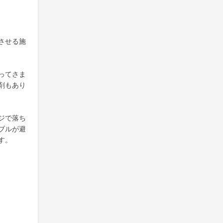
させる施
ってさま
剤もあり
ジで落ち
ブルが避
す。