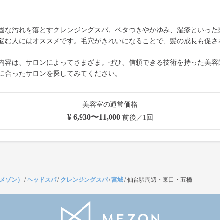
固な汚れを落とすクレンジングスパ。ベタつきやかゆみ、湿疹といった
悩む人にはオススメです。毛穴がきれいになることで、髪の成長も促さ
内容は、サロンによってさまざま。ぜひ、信頼できる技術を持った美容
に合ったサロンを探してみてください。
美容室の通常価格
¥ 6,930〜11,000
前後／1回
（メゾン）
/
ヘッドスパ
/
クレンジングスパ
/
宮城
/
仙台駅周辺・東口・五橋