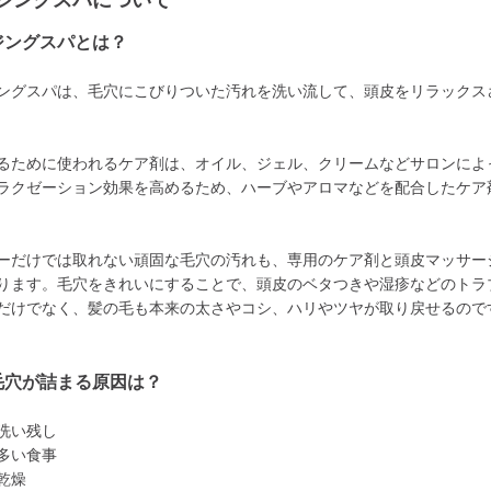
ジングスパについて
ジングスパとは？
ングスパは、毛穴にこびりついた汚れを洗い流して、頭皮をリラックス
るために使われるケア剤は、オイル、ジェル、クリームなどサロンによ
ラクゼーション効果を高めるため、ハーブやアロマなどを配合したケア
ーだけでは取れない頑固な毛穴の汚れも、専用のケア剤と頭皮マッサー
ります。毛穴をきれいにすることで、頭皮のベタつきや湿疹などのトラ
だけでなく、髪の毛も本来の太さやコシ、ハリやツヤが取り戻せるので
毛穴が詰まる原因は？
洗い残し
多い食事
乾燥