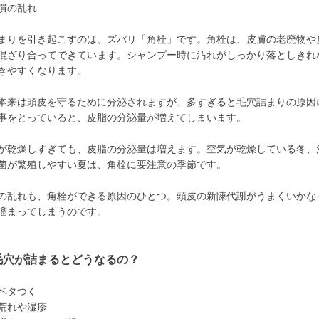
慣の乱れ
まりを引き起こすのは、ズバリ「角栓」です。角栓は、皮膚の老廃物や
混ざり合ってできています。シャンプー時に汚れがしっかり落としきれ
きやすくなります。
本来は頭皮を守るために分泌されますが、多すぎると毛穴詰まりの原因
事をとっていると、皮脂の分泌量が増えてしまいます。
が乾燥しすぎても、皮脂の分泌量は増えます。空気が乾燥している冬、
菌が繁殖しやすい夏は、角栓に要注意の季節です。
の乱れも、角栓ができる原因のひとつ。頭皮の新陳代謝がうまくいかな
溜まってしまうのです。
毛穴が詰まるとどうなるの？
ベタつく
荒れや湿疹