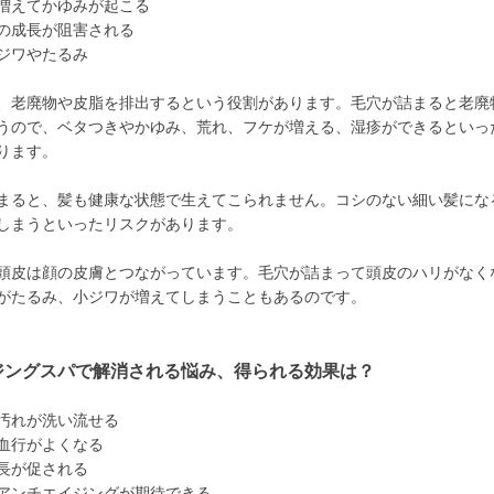
増えてかゆみが起こる
の成長が阻害される
ジワやたるみ
、老廃物や皮脂を排出するという役割があります。毛穴が詰まると老廃
うので、ベタつきやかゆみ、荒れ、フケが増える、湿疹ができるといっ
ります。
まると、髪も健康な状態で生えてこられません。コシのない細い髪にな
しまうといったリスクがあります。
頭皮は顔の皮膚とつながっています。毛穴が詰まって頭皮のハリがなく
がたるみ、小ジワが増えてしまうこともあるのです。
ジングスパで解消される悩み、得られる効果は？
汚れが洗い流せる
血行がよくなる
長が促される
アンチエイジングが期待できる