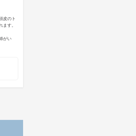
頭皮のト
れます。
師がい