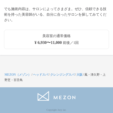
でも施術内容は、サロンによってさまざま。ぜひ、信頼できる技
術を持った美容師がいる、自分に合ったサロンを探してみてくだ
さい。
美容室の通常価格
¥ 6,930〜11,000
前後／1回
MEZON（メゾン）
/
ヘッドスパ
/
クレンジングスパ
/
大阪
/
鳳・津久野・上
野芝・百舌鳥
Copyright Jocy inc.