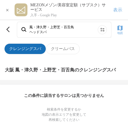
MEZONメゾン/美容室定額（サブスク）サ
×
表示
ービス
入手 -
Google Play
鳳・津久野・上野芝・百舌鳥
ヘッドスパ
地図
クレンジングスパ
クリームバス
大阪 鳳・津久野・上野芝・百舌鳥のクレンジングスパ
この条件に該当するサロンは見つかりません
検索条件を変更するか
地図の表示エリアを変更して
再検索してください