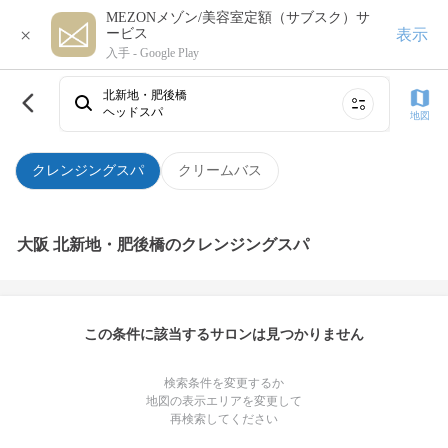
MEZONメゾン/美容室定額（サブスク）サ
×
表示
ービス
入手 -
Google Play
北新地・肥後橋
ヘッドスパ
地図
クレンジングスパ
クリームバス
大阪 北新地・肥後橋のクレンジングスパ
この条件に該当するサロンは見つかりません
検索条件を変更するか
地図の表示エリアを変更して
再検索してください