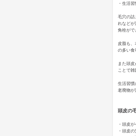
・生活習
毛穴の詰
れなどが
角栓がで
皮脂も、
の多い食
また頭皮
ことで雑
生活習慣
老廃物が
頭皮の
・頭皮が
・頭皮の