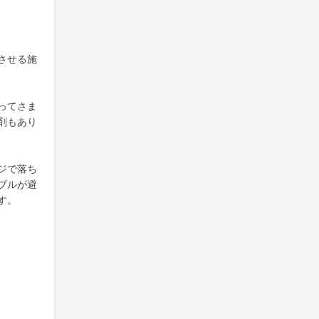
させる施
ってさま
剤もあり
ジで落ち
ブルが避
す。