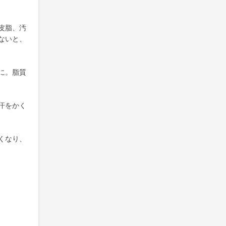
皮脂、汚
ないと、
に。脂質
汗をかく
くなり、