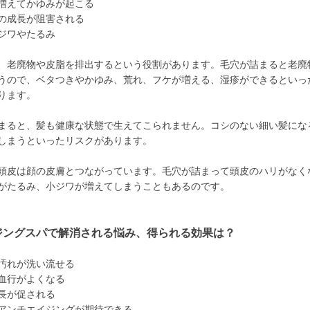
増えてかゆみが起こる
の成長が阻害される
ジワやたるみ
、老廃物や皮脂を排出するという役割があります。毛穴が詰まると老廃
うので、ベタつきやかゆみ、荒れ、フケが増える、湿疹ができるといっ
ります。
まると、髪も健康な状態で生えてこられません。コシのない細い髪にな
しまうといったリスクがあります。
頭皮は顔の皮膚とつながっています。毛穴が詰まって頭皮のハリがなく
がたるみ、小ジワが増えてしまうこともあるのです。
ジングスパで解消される悩み、得られる効果は？
汚れが洗い流せる
血行がよくなる
長が促される
アンチエイジングが期待できる