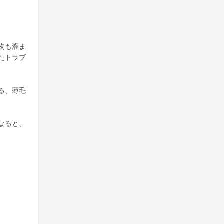
物も溜ま
たトラブ
る、薄毛
なると、