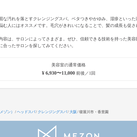
固な汚れを落とすクレンジングスパ。ベタつきやかゆみ、湿疹といった
悩む人にはオススメです。毛穴がきれいになることで、髪の成長も促さ
内容は、サロンによってさまざま。ぜひ、信頼できる技術を持った美容
に合ったサロンを探してみてください。
美容室の通常価格
¥ 6,930〜11,000
前後／1回
（メゾン）
/
ヘッドスパ
/
クレンジングスパ
/
大阪
/
寝屋川市・香里園