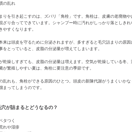
慣の乱れ
まりを引き起こすのは、ズバリ「角栓」です。角栓は、皮膚の老廃物や
混ざり合ってできています。シャンプー時に汚れがしっかり落としきれ
きやすくなります。
本来は頭皮を守るために分泌されますが、多すぎると毛穴詰まりの原因
事をとっていると、皮脂の分泌量が増えてしまいます。
が乾燥しすぎても、皮脂の分泌量は増えます。空気が乾燥している冬、
菌が繁殖しやすい夏は、角栓に要注意の季節です。
の乱れも、角栓ができる原因のひとつ。頭皮の新陳代謝がうまくいかな
溜まってしまうのです。
毛穴が詰まるとどうなるの？
ベタつく
荒れや湿疹