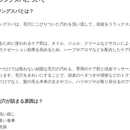
ジングスパについて
ジングスパとは？
ングスパは、毛穴にこびりついた汚れを洗い流して、頭皮をリラックス
るために使われるケア剤は、オイル、ジェル、クリームなどサロンによ
ラクゼーション効果を高めるため、ハーブやアロマなどを配合したケア
ーだけでは取れない頑固な毛穴の汚れも、専用のケア剤と頭皮マッサー
ります。毛穴をきれいにすることで、頭皮のベタつきや湿疹などのトラ
だけでなく、髪の毛も本来の太さやコシ、ハリやツヤが取り戻せるので
毛穴が詰まる原因は？
洗い残し
多い食事
乾燥