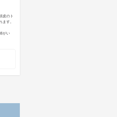
頭皮のト
れます。
師がい