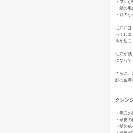
・フケが
・髪の毛
・顔の小
毛穴には
ってしま
ルが起こ
毛穴が詰
になって
さらに、
顔の皮膚
クレン
・毛穴の
・頭皮の
・髪の成
・頭皮の