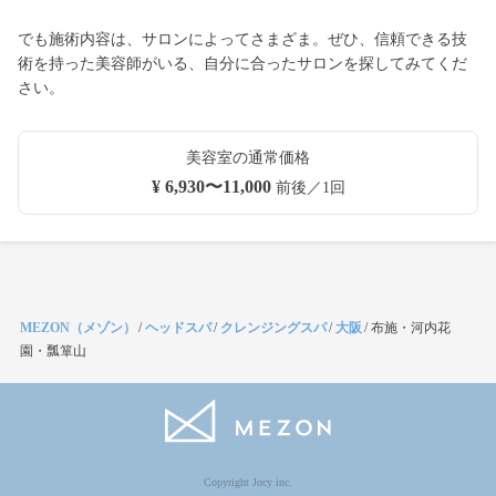
でも施術内容は、サロンによってさまざま。ぜひ、信頼できる技
術を持った美容師がいる、自分に合ったサロンを探してみてくだ
さい。
美容室の通常価格
¥ 6,930〜11,000
前後／1回
MEZON（メゾン）
/
ヘッドスパ
/
クレンジングスパ
/
大阪
/
布施・河内花
園・瓢箪山
Copyright Jocy inc.