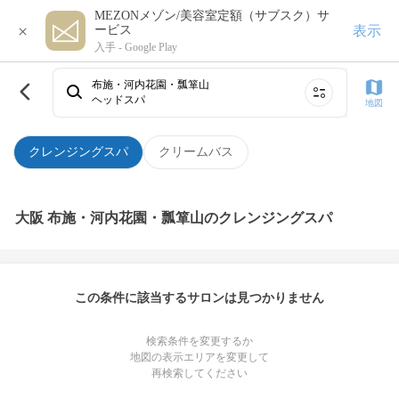
MEZONメゾン/美容室定額（サブスク）サ
×
表示
ービス
入手 -
Google Play
布施・河内花園・瓢箪山
ヘッドスパ
地図
クレンジングスパ
クリームバス
大阪 布施・河内花園・瓢箪山のクレンジングスパ
この条件に該当するサロンは見つかりません
検索条件を変更するか
地図の表示エリアを変更して
再検索してください