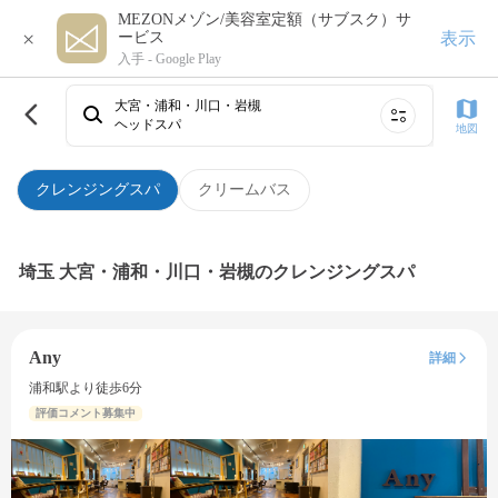
MEZONメゾン/美容室定額（サブスク）サ
×
表示
ービス
入手 -
Google Play
大宮・浦和・川口・岩槻
ヘッドスパ
地図
クレンジングスパ
クリームバス
埼玉 大宮・浦和・川口・岩槻のクレンジングスパ
Any
詳細
浦和駅より徒歩6分
評価コメント募集中