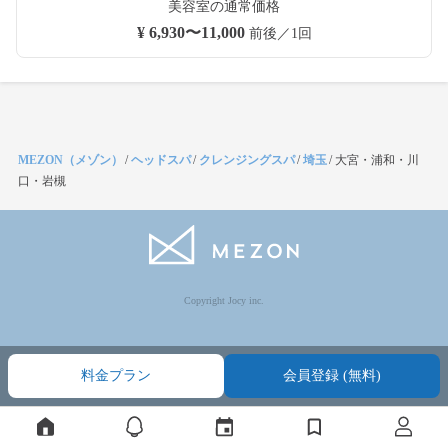
美容室の通常価格
¥ 6,930〜11,000
前後／1回
MEZON（メゾン）
/
ヘッドスパ
/
クレンジングスパ
/
埼玉
/
大宮・浦和・川
口・岩槻
Copyright Jocy inc.
料金プラン
会員登録 (無料)