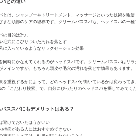
スパとの違い
パとは、シャンプーやトリートメント、マッサージといった技術を駆使
ざまな頭部のケアの総称です。クリームバススパも、ヘッドスパの一種
パの目的は2つ。
や毛穴にこびりついた汚れを落とす
呂に入っているようなリラクゼーション効果
を同時にかなえてくれるのがヘッドスパです。クリームバススパはリラ
がメインですが、もちろん頭皮や毛穴の汚れを落とす効果もあります。
果を重視するかによって、どのヘッドスパが向いているかは変わってき
ONの「こだわり検索」で、自分にぴったりのヘッドスパを探してみてく
ムバススパにもデメリットはある？
は避けておいたほうがいい
の持病がある人にはおすすめできない
の技術によっては、効果が得られないことも