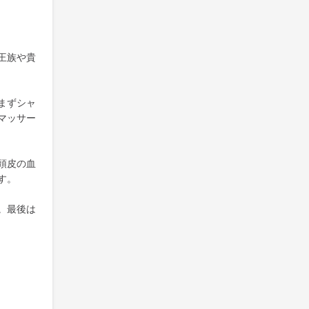
王族や貴
まずシャ
マッサー
頭皮の血
す。
。最後は