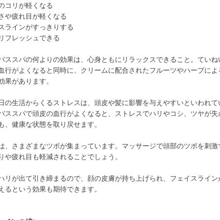
のコリが軽くなる
さや疲れ目が軽くなる
スラインがすっきりする
リフレッシュできる
バススパの何よりの効果は、心身ともにリラックスできること。ていね
血行がよくなると同時に、クリームに配合されたフルーツやハーブによ
効果があります。
日の生活からくるストレスは、頭皮や髪に影響を与えやすいといわれて
バススパで頭皮の血行がよくなると、ストレスでハリやコシ、ツヤが失
も、健康な状態を取り戻せます。
は、さまざまなツボが集まっています。マッサージで頭部のツボを刺激
りや疲れ目も軽減されることでしょう。
ハリが出て引き締まるので、顔の皮膚が持ち上げられ、フェイスライン
えるという効果も期待できます。