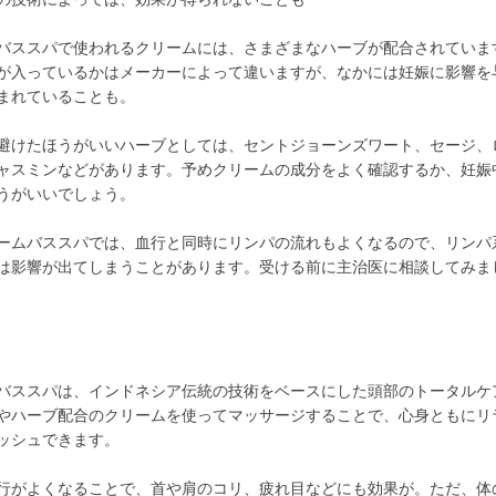
バススパで使われるクリームには、さまざまなハーブが配合されていま
が入っているかはメーカーによって違いますが、なかには妊娠に影響を
まれていることも。
避けたほうがいいハーブとしては、セントジョーンズワート、セージ、
ャスミンなどがあります。予めクリームの成分をよく確認するか、妊娠
うがいいでしょう。
ームバススパでは、血行と同時にリンパの流れもよくなるので、リンパ
は影響が出てしまうことがあります。受ける前に主治医に相談してみま
バススパは、インドネシア伝統の技術をベースにした頭部のトータルケ
やハーブ配合のクリームを使ってマッサージすることで、心身ともにリ
ッシュできます。
行がよくなることで、首や肩のコリ、疲れ目などにも効果が。ただ、体