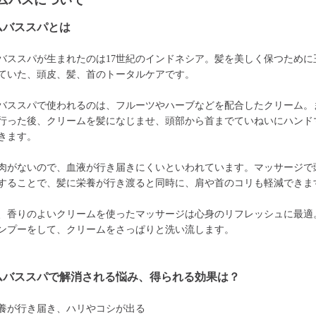
ムバスについて
ムバススパとは
バススパが生まれたのは17世紀のインドネシア。髪を美しく保つために
ていた、頭皮、髪、首のトータルケアです。
バススパで使われるのは、フルーツやハーブなどを配合したクリーム。
行った後、クリームを髪になじませ、頭部から首までていねいにハンド
きます。
肉がないので、血液が行き届きにくいといわれています。マッサージで
することで、髪に栄養が行き渡ると同時に、肩や首のコリも軽減できま
、香りのよいクリームを使ったマッサージは心身のリフレッシュに最適
ンプーをして、クリームをさっぱりと洗い流します。
ムバススパで解消される悩み、得られる効果は？
養が行き届き、ハリやコシが出る