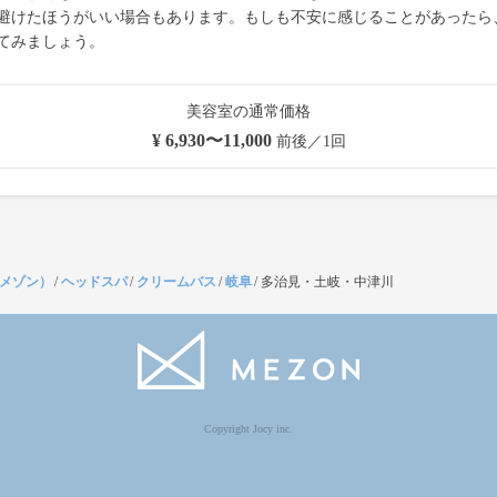
避けたほうがいい場合もあります。もしも不安に感じることがあったら
てみましょう。
美容室の通常価格
¥ 6,930〜11,000
前後／1回
（メゾン）
/
ヘッドスパ
/
クリームバス
/
岐阜
/
多治見・土岐・中津川
Copyright Jocy inc.