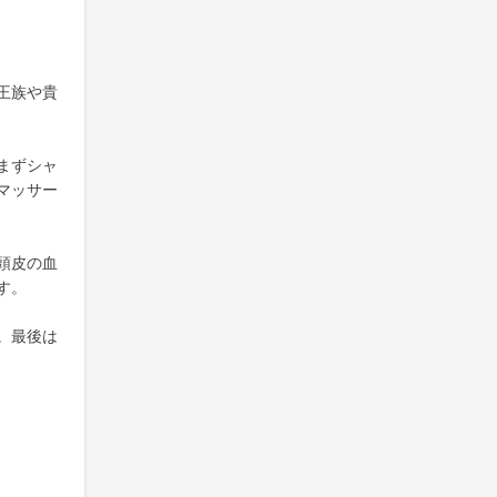
王族や貴
まずシャ
マッサー
頭皮の血
す。
。最後は