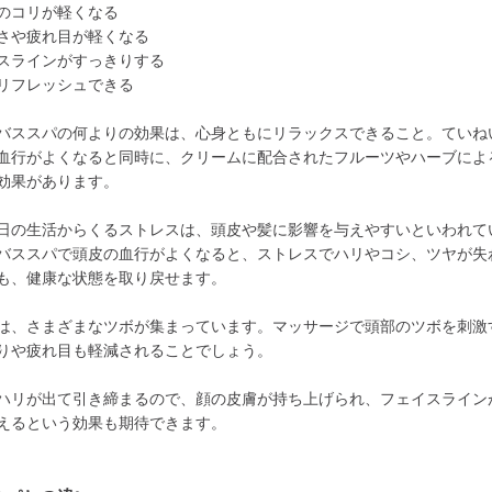
のコリが軽くなる
さや疲れ目が軽くなる
スラインがすっきりする
リフレッシュできる
バススパの何よりの効果は、心身ともにリラックスできること。ていね
血行がよくなると同時に、クリームに配合されたフルーツやハーブによ
効果があります。
日の生活からくるストレスは、頭皮や髪に影響を与えやすいといわれて
バススパで頭皮の血行がよくなると、ストレスでハリやコシ、ツヤが失
も、健康な状態を取り戻せます。
は、さまざまなツボが集まっています。マッサージで頭部のツボを刺激
りや疲れ目も軽減されることでしょう。
ハリが出て引き締まるので、顔の皮膚が持ち上げられ、フェイスライン
えるという効果も期待できます。