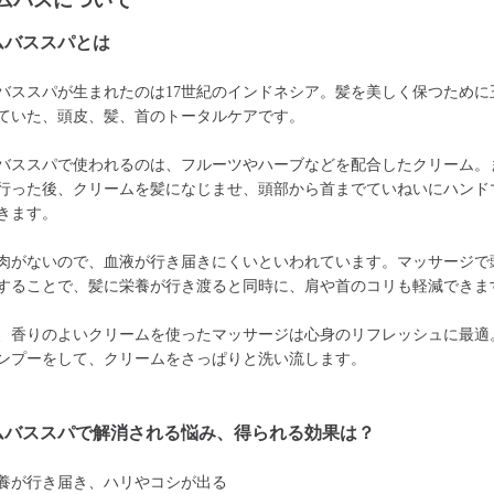
ムバスについて
ムバススパとは
バススパが生まれたのは17世紀のインドネシア。髪を美しく保つために
ていた、頭皮、髪、首のトータルケアです。
バススパで使われるのは、フルーツやハーブなどを配合したクリーム。
行った後、クリームを髪になじませ、頭部から首までていねいにハンド
きます。
肉がないので、血液が行き届きにくいといわれています。マッサージで
することで、髪に栄養が行き渡ると同時に、肩や首のコリも軽減できま
、香りのよいクリームを使ったマッサージは心身のリフレッシュに最適
ンプーをして、クリームをさっぱりと洗い流します。
ムバススパで解消される悩み、得られる効果は？
養が行き届き、ハリやコシが出る