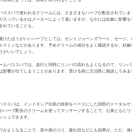
バススパで使われるクリームには、さまざまなハーブが配合されていま
が入っているかはメーカーによって違いますが、なかには妊娠に影響を
まれていることも。
避けたほうがいいハーブとしては、セントジョーンズワート、セージ、
ャスミンなどがあります。予めクリームの成分をよく確認するか、妊娠
うがいいでしょう。
ームバススパでは、血行と同時にリンパの流れもよくなるので、リンパ
は影響が出てしまうことがあります。受ける前に主治医に相談してみま
バススパは、インドネシア伝統の技術をベースにした頭部のトータルケ
やハーブ配合のクリームを使ってマッサージすることで、心身ともにリ
ッシュできます。
行がよくなることで、首や肩のコリ、疲れ目などにも効果が。ただ、体