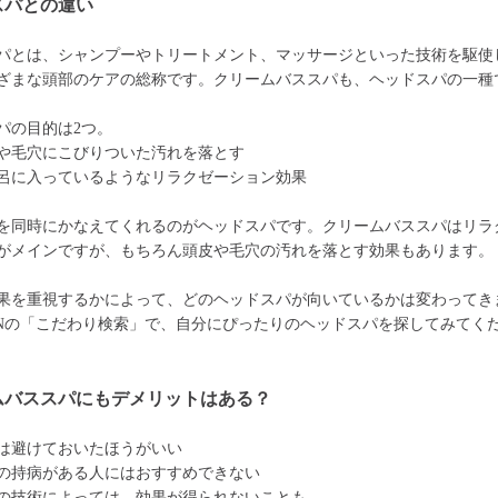
スパとの違い
パとは、シャンプーやトリートメント、マッサージといった技術を駆使
ざまな頭部のケアの総称です。クリームバススパも、ヘッドスパの一種
パの目的は2つ。
や毛穴にこびりついた汚れを落とす
呂に入っているようなリラクゼーション効果
を同時にかなえてくれるのがヘッドスパです。クリームバススパはリラ
がメインですが、もちろん頭皮や毛穴の汚れを落とす効果もあります。
果を重視するかによって、どのヘッドスパが向いているかは変わってき
ONの「こだわり検索」で、自分にぴったりのヘッドスパを探してみてく
ムバススパにもデメリットはある？
は避けておいたほうがいい
の持病がある人にはおすすめできない
の技術によっては、効果が得られないことも