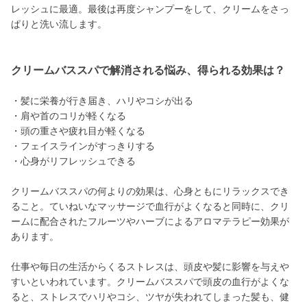
レッシュに最適。最後は再度シャンプーをして、クリームをさっ
ぱりと洗い流します。
クリームバススパで解消される悩み、得られる効果は？
・髪に栄養が行き届き、ハリやコシが出る
・肩や首のコリが軽くなる
・頭の重さや疲れ目が軽くなる
・フェイスラインがすっきりする
・心身がリフレッシュできる
クリームバススパの何よりの効果は、心身ともにリラックスでき
ること。ていねいなマッサージで血行がよくなると同時に、クリ
ームに配合されたフルーツやハーブによるアロマテラピー効果が
あります。
仕事や毎日の生活からくるストレスは、頭皮や髪に影響を与えや
すいといわれています。クリームバススパで頭皮の血行がよくな
ると、ストレスでハリやコシ、ツヤが失われてしまった髪も、健