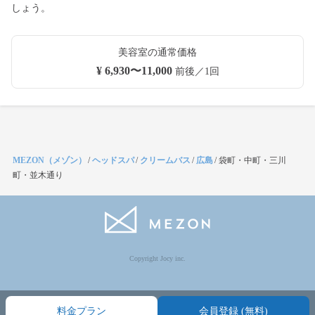
しょう。
美容室の通常価格
¥ 6,930〜11,000
前後／1回
MEZON（メゾン）
/
ヘッドスパ
/
クリームバス
/
広島
/
袋町・中町・三川
町・並木通り
Copyright Jocy inc.
料金プラン
会員登録 (無料)