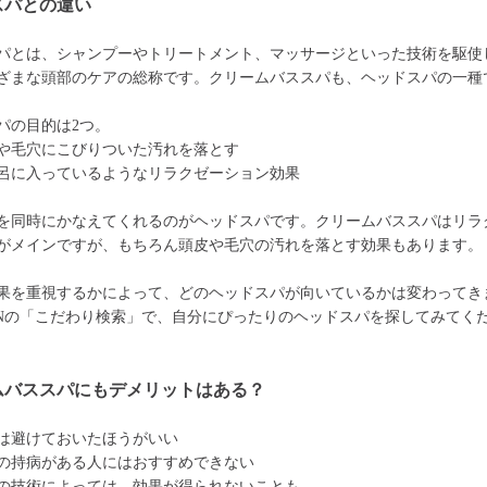
スパとの違い
パとは、シャンプーやトリートメント、マッサージといった技術を駆使
ざまな頭部のケアの総称です。クリームバススパも、ヘッドスパの一種
パの目的は2つ。
や毛穴にこびりついた汚れを落とす
呂に入っているようなリラクゼーション効果
を同時にかなえてくれるのがヘッドスパです。クリームバススパはリラ
がメインですが、もちろん頭皮や毛穴の汚れを落とす効果もあります。
果を重視するかによって、どのヘッドスパが向いているかは変わってき
ONの「こだわり検索」で、自分にぴったりのヘッドスパを探してみてく
ムバススパにもデメリットはある？
は避けておいたほうがいい
の持病がある人にはおすすめできない
の技術によっては、効果が得られないことも