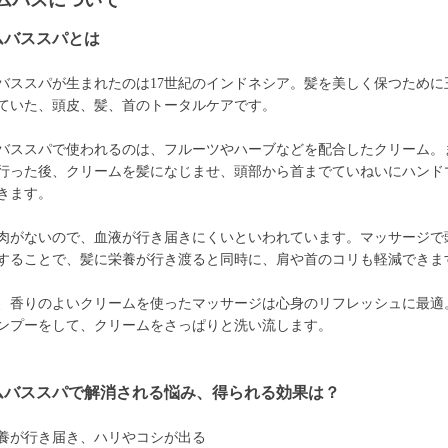
ムバスについて
ムバススパとは
バススパが生まれたのは17世紀のインドネシア。髪を美しく保つために
ていた、頭皮、髪、首のトータルケアです。
バススパで使われるのは、フルーツやハーブなどを配合したクリーム。
行った後、クリームを髪になじませ、頭部から首までていねいにハンド
きます。
肉がないので、血液が行き届きにくいといわれています。マッサージで
することで、髪に栄養が行き渡ると同時に、肩や首のコリも軽減できま
、香りのよいクリームを使ったマッサージは心身のリフレッシュに最適
ンプーをして、クリームをさっぱりと洗い流します。
ムバススパで解消される悩み、得られる効果は？
養が行き届き、ハリやコシが出る