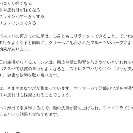
のコリが軽くなる
さや疲れ目が軽くなる
スラインがすっきりする
リフレッシュできる
バススパの何よりの効果は、心身ともにリラックスできること。ていね
血行がよくなると同時に、クリームに配合されたフルーツやハーブによ
効果があります。
日の生活からくるストレスは、頭皮や髪に影響を与えやすいといわれて
バススパで頭皮の血行がよくなると、ストレスでハリやコシ、ツヤが失
も、健康な状態を取り戻せます。
は、さまざまなツボが集まっています。マッサージで頭部のツボを刺激
りや疲れ目も軽減されることでしょう。
ハリが出て引き締まるので、顔の皮膚が持ち上げられ、フェイスライン
えるという効果も期待できます。