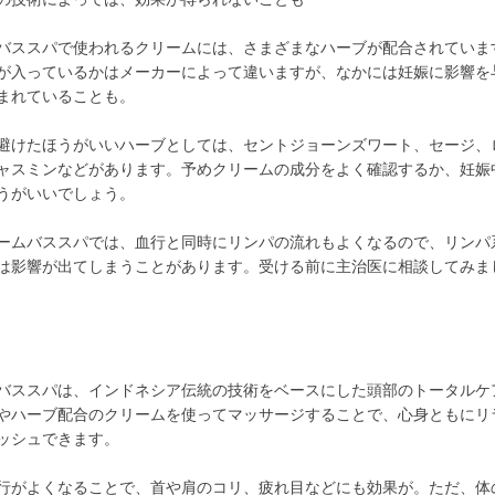
バススパで使われるクリームには、さまざまなハーブが配合されていま
が入っているかはメーカーによって違いますが、なかには妊娠に影響を
まれていることも。
避けたほうがいいハーブとしては、セントジョーンズワート、セージ、
ャスミンなどがあります。予めクリームの成分をよく確認するか、妊娠
うがいいでしょう。
ームバススパでは、血行と同時にリンパの流れもよくなるので、リンパ
は影響が出てしまうことがあります。受ける前に主治医に相談してみま
バススパは、インドネシア伝統の技術をベースにした頭部のトータルケ
やハーブ配合のクリームを使ってマッサージすることで、心身ともにリ
ッシュできます。
行がよくなることで、首や肩のコリ、疲れ目などにも効果が。ただ、体