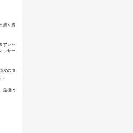
王族や貴
まずシャ
マッサー
頭皮の血
す。
。最後は