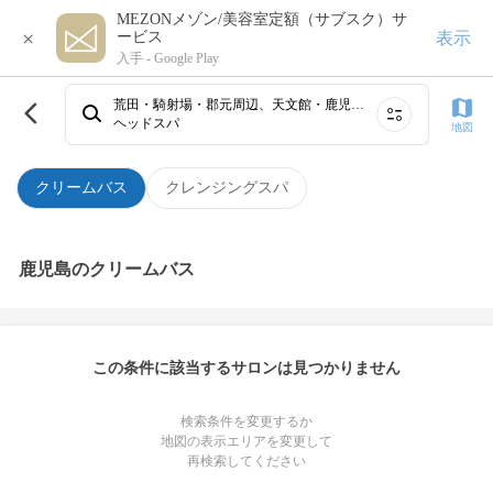
MEZONメゾン/美容室定額（サブスク）サ
×
表示
ービス
入手 -
Google Play
荒田・騎射場・郡元周辺、天文館・鹿児島駅、霧島・国分・隼人
ヘッドスパ
地図
クリームバス
クレンジングスパ
鹿児島のクリームバス
この条件に該当するサロンは見つかりません
検索条件を変更するか
地図の表示エリアを変更して
再検索してください