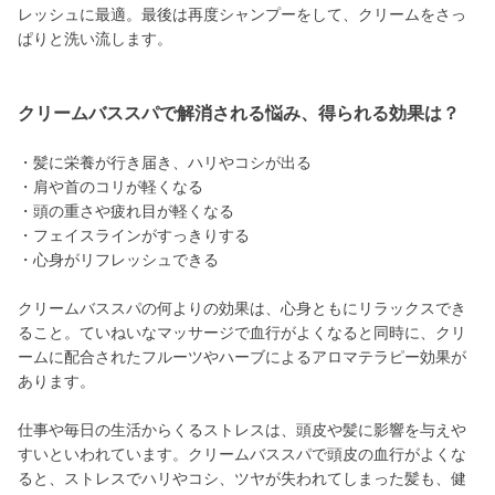
レッシュに最適。最後は再度シャンプーをして、クリームをさっ
ぱりと洗い流します。
クリームバススパで解消される悩み、得られる効果は？
・髪に栄養が行き届き、ハリやコシが出る
・肩や首のコリが軽くなる
・頭の重さや疲れ目が軽くなる
・フェイスラインがすっきりする
・心身がリフレッシュできる
クリームバススパの何よりの効果は、心身ともにリラックスでき
ること。ていねいなマッサージで血行がよくなると同時に、クリ
ームに配合されたフルーツやハーブによるアロマテラピー効果が
あります。
仕事や毎日の生活からくるストレスは、頭皮や髪に影響を与えや
すいといわれています。クリームバススパで頭皮の血行がよくな
ると、ストレスでハリやコシ、ツヤが失われてしまった髪も、健